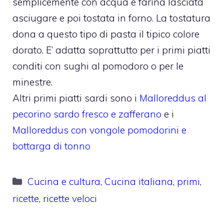
semplicemente con acqua e farina lasciata
asciugare e poi tostata in forno. La tostatura
dona a questo tipo di pasta il tipico colore
dorato. E’ adatta soprattutto per i primi piatti
conditi con sughi al pomodoro o per le
minestre.
Altri primi piatti sardi sono i
Malloreddus al
pecorino sardo fresco e zafferano
e i
Malloreddus con vongole pomodorini e
bottarga di tonno
Categorie
Cucina e cultura
,
Cucina italiana
,
primi
,
ricette
,
ricette veloci