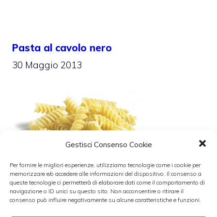
Pasta al cavolo nero
30 Maggio 2013
Gestisci Consenso Cookie
Per fornire le migliori esperienze, utilizziamo tecnologie come i cookie per
Un piatto molto semplice da preparare e al
memorizzare e/o accedere alle informazioni del dispositivo. Il consenso a
queste tecnologie ci permetterà di elaborare dati come il comportamento di
contempo molto gustoso e soprattutto sano
navigazione o ID unici su questo sito. Non acconsentire o ritirare il
consenso può influire negativamente su alcune caratteristiche e funzioni.
è la
Pasta al cavolo nero
. Il cavolo nero è un