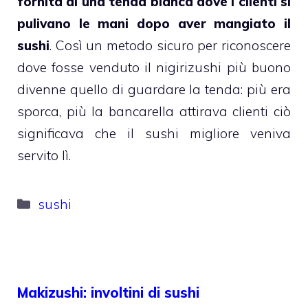
fornita di una tenda bianca dove i clienti si
pulivano le mani dopo aver mangiato il
sushi
. Così un metodo sicuro per riconoscere
dove fosse venduto il nigirizushi più buono
divenne quello di guardare la tenda: più era
sporca, più la bancarella attirava clienti ciò
significava che il sushi migliore veniva
servito lì.
Categorie
sushi
Makizushi: involtini di sushi