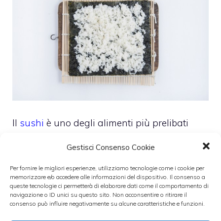
Il
sushi
è uno degli alimenti più prelibati
della cucina giapponese. Si tratta di diversi
Gestisci Consenso Cookie
tipi di ricette che hanno in comune una
parte degli ingredienti, ovvero il riso e il
Per fornire le migliori esperienze, utilizziamo tecnologie come i cookie per
memorizzare e/o accedere alle informazioni del dispositivo. Il consenso a
pesce abbinati in diversi modi.
queste tecnologie ci permetterà di elaborare dati come il comportamento di
navigazione o ID unici su questo sito. Non acconsentire o ritirare il
consenso può influire negativamente su alcune caratteristiche e funzioni.
La preparazione del sushi è laboriosa ma