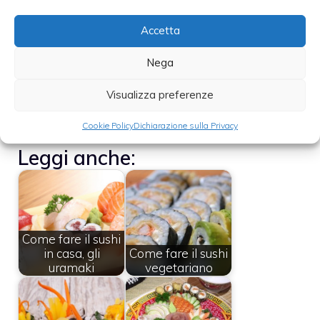
polpettina di riso, pressate leggermente
trasferite in un piatto da portata.
Accetta
Nega
Foto | Thinkstock
Visualizza preferenze
Cookie Policy
Dichiarazione sulla Privacy
Leggi anche:
Come fare il sushi
in casa, gli
Come fare il sushi
uramaki
vegetariano