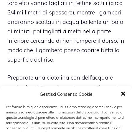
toro etc.) vanno tagliati in fettine sottili (circa
3/4 millimetri di spessore), mentre i gamberi
andranno scottati in acqua bollente un paio
di minuti, poi tagliati a metà nella parte
inferiore cercando di non rompere il dorso, in
modo che il gambero posso coprire tutta la
superficie del riso.
Preparate una ciotolina con dell’acqua e
aceto che utilizzerete per bagnarvi le mani
Gestisci Consenso Cookie
prima di manipolare il riso. Fate delle
polpettine, allungatene la forma sul palmo
Per fornire le migliori esperienze, utilizziamo tecnologie come i cookie per
memorizzare e/o accedere alle informazioni del dispositivo. Il consenso a
della mano e compattate delicatamente.
queste tecnologie ci permetterà di elaborare dati come il comportamento di
navigazione o ID unici su questo sito. Non acconsentire o ritirare il
Adagiate una fettina di pesce sopra la
consenso può influire negativamente su alcune caratteristiche e funzioni.