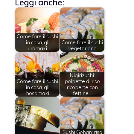
Leggi anche:
Come fare il sushi
in casa, gli
Come fare il sushi
uramaki
vegetariano
Nigirizushi:
Come fare il sushi
polpette di riso
in casa, gli
ricoperte con
hosomaki
fettine…
Sushi Gohan: riso