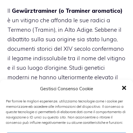
Il
Gewürztraminer (o Traminer aromatico)
è un vitigno che affonda le sue radici a
Termeno (Tramin), in Alto Adige. Sebbene il
dibattito sulla sua origine sia stato lungo,
documenti storici del XIV secolo confermano
il legame indissolubile tra il nome del vitigno
e il suo luogo d’origine. Studi genetici
moderni ne hanno ulteriormente elevato il
prestigio, identificandolo come uno dei
Gestisci Consenso Cookie
vitigni più antichi al mondo e capostipite di
Per fornire le migliori esperienze, utilizziamo tecnologie come i cookie per
varietà nobili come il Sauvignon e il Pinot
memorizzare e/o accedere alle informazioni del dispositivo. Il consenso a
queste tecnologie ci permetterà di elaborare dati come il comportamento di
Nero.
navigazione o ID unici su questo sito. Non acconsentire o ritirare il
consenso può influire negativamente su alcune caratteristiche e funzioni.