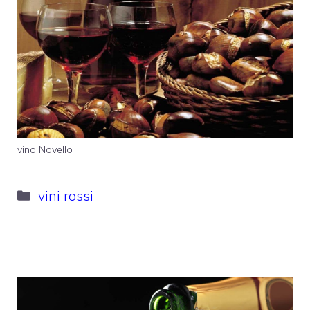
vino Novello
Categorie
vini rossi