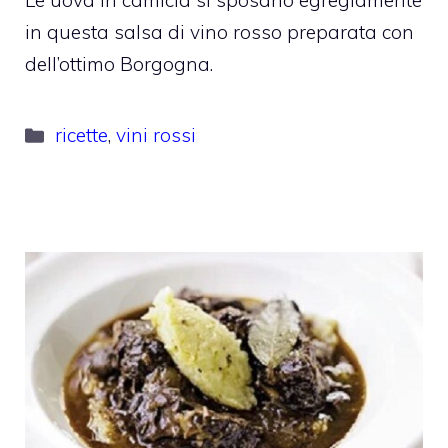
Le uova in camicia si sposano egregiamente
in questa salsa di vino rosso preparata con
dell’ottimo Borgogna.
Categorie
ricette
,
vini rossi