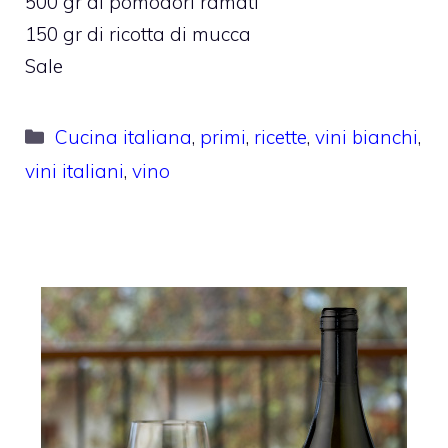
500 gr di pomodori ramati
150 gr di ricotta di mucca
Sale
Categorie
Cucina italiana
,
primi
,
ricette
,
vini bianchi
,
vini italiani
,
vino