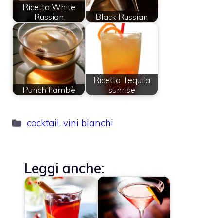
Ricetta White
Russian
Black Russian
Ricetta Tequila
Punch flambè
sunrise
Categorie
cocktail
,
vini bianchi
Leggi anche: