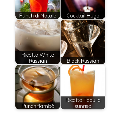
Punch di Natale
Cocktail Hugo
Ricetta White
Russian
Black Russian
Ricetta Tequila
Punch flambè
sunrise