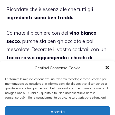
Ricordate che è essenziale che tutti gli
ingredienti siano ben freddi.
Colmate il bicchiere con del
vino bianco
secco
, purché sia ben ghiacciato e poi
mescolate. Decorate il vostro cocktail con un
tocco rosso aggiungendo i chicchi di
melagrana.
Gestisci Consenso Cookie
Per fornire le migliori esperienze, utilizziamo tecnologie come i cookie per
Il cocktail alla melagrana è
dolce e perfetto
memorizzare e/o accedere alle informazioni del dispositivo. Il consenso a
queste tecnologie ci permetterà di elaborare dati come il comportamento di
da servire come aperitivo con piccoli
navigazione o ID unici su questo sito. Non acconsentire o ritirare il
stuzzichini salati in ogni momento
consenso può influire negativamente su alcune caratteristiche e funzioni.
dell’anno.
Accetta
Foto Thinkstock