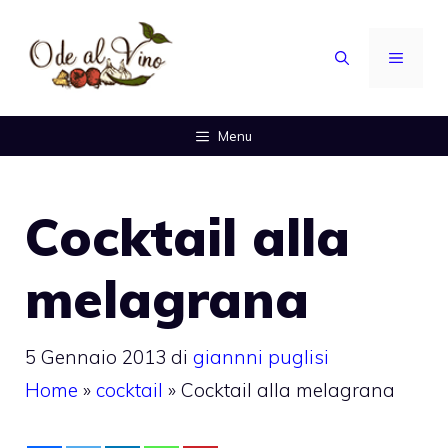
Vai
al
MENU
contenuto
Menu
Cocktail alla
melagrana
5 Gennaio 2013
di
giannni puglisi
Home
»
cocktail
»
Cocktail alla melagrana