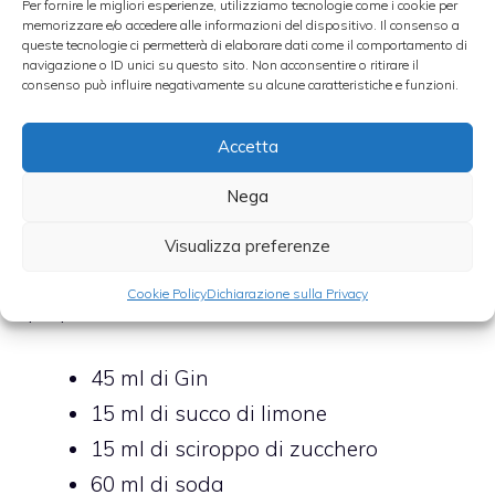
Per fornire le migliori esperienze, utilizziamo tecnologie come i cookie per
memorizzare e/o accedere alle informazioni del dispositivo. Il consenso a
queste tecnologie ci permetterà di elaborare dati come il comportamento di
Qualche altra ricetta
navigazione o ID unici su questo sito. Non acconsentire o ritirare il
consenso può influire negativamente su alcune caratteristiche e funzioni.
Il
Tom Collins
è sicuramente un cocktail
Accetta
leggendario
che veniva preparato e
Nega
sorseggiato già nei primi del 1800. Molto
semplice anche da realizzare in quanto si
Visualizza preferenze
tratta di una limonata con del gin. Per la sua
Cookie Policy
Dichiarazione sulla Privacy
preparazione servono:
45 ml di Gin
15 ml di succo di limone
15 ml di sciroppo di zucchero
60 ml di soda