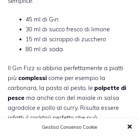
semplice:
45 ml di Gin
30 ml di succo fresco di limone
15 ml di sciroppo di zucchero
80 ml di soda
Il Gin Fizz si abbina perfettamente a piatti
più
complessi
come per esempio la
carbonara, la pasta al pesto, le
polpette di
pesce
ma anche con del maiale in salsa
agrodolce e pollo al curry. Risulta essere
infatti il cocktail perfetto che può
accompagnare una cena tra amici o vecchi
Gestisci Consenso Cookie
compagni di università.