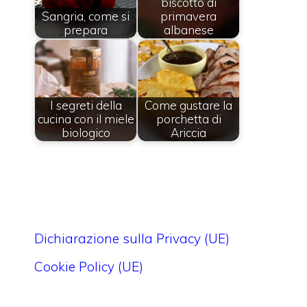
biscotto di
Sangria, come si
primavera
prepara
albanese
I segreti della
Come gustare la
cucina con il miele
porchetta di
biologico
Ariccia
Dichiarazione sulla Privacy (UE)
Cookie Policy (UE)