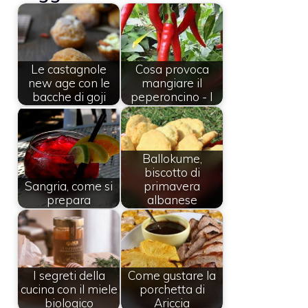
Le castagnole
Cosa provoca
new age con le
mangiare il
bacche di goji
peperoncino - I
Ballokume,
biscotto di
Sangria, come si
primavera
prepara
albanese
I segreti della
Come gustare la
cucina con il miele
porchetta di
biologico
Ariccia