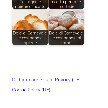
Castagnole
ricetta per farle
ripiene di ricotta
morbide
Dolci di Carnevale,
Dolci di Carnevale,
le castagnole
le castagnole al
ripiene
forno
Dichiarazione sulla Privacy (UE)
Cookie Policy (UE)