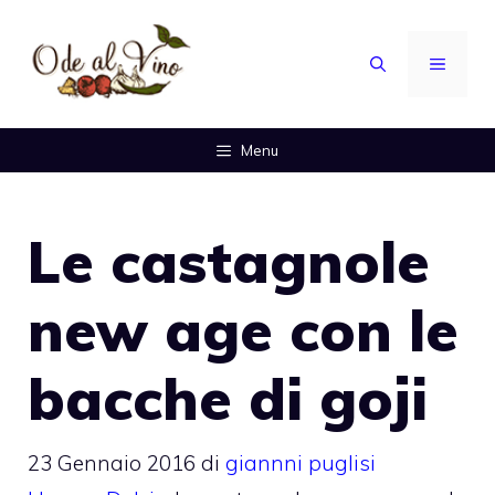
Vai
al
MENU
contenuto
Menu
Le castagnole
new age con le
bacche di goji
23 Gennaio 2016
di
giannni puglisi