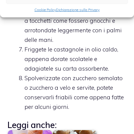
impasto, allungatelo formando un
cordoncino abastanza sottile, tagliate
Cookie Policy
Dichiarazione sulla Privacy
a tocchetti come fossero gnocchi e
arrotondate leggermente con i palmi
delle mani.
Friggete le castagnole in olio caldo,
apppena dorate scolatele e
adagiatele su carta assorbente.
Spolverizzate con zucchero semolato
o zucchero a velo e servite, potete
conservarli friabili come appena fatte
per alcuni giorni.
Leggi anche: