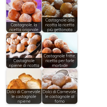
Castagnole alla
Castagnole, la
ricotta la ricetta
ricetta originale
più gettonata
Castagnole fritte,
Castagnole
ricetta per farle
ripiene di ricotta
morbide
Dolci di Carnevale,
Dolci di Carnevale,
le castagnole
le castagnole al
ripiene
forno