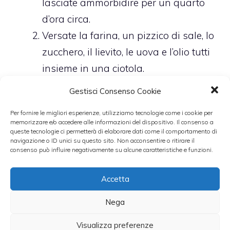
lasciate ammorbidire per un quarto
d’ora circa.
Versate la farina, un pizzico di sale, lo
zucchero, il lievito, le uova e l’olio tutti
insieme in una ciotola.
Amalgamate tutti gli ingredienti in
Gestisci Consenso Cookie
modo molto veloce, fino ad ottenere
Per fornire le migliori esperienze, utilizziamo tecnologie come i cookie per
un impasto liscio e morbido.
memorizzare e/o accedere alle informazioni del dispositivo. Il consenso a
queste tecnologie ci permetterà di elaborare dati come il comportamento di
Aggiungete le bacche di goji, se il
navigazione o ID unici su questo sito. Non acconsentire o ritirare il
composto dovesse diventare
consenso può influire negativamente su alcune caratteristiche e funzioni.
appiccicoso aggiungete solo una
Accetta
manciata di farina.
Lasciate riposare per 10 minuti circa.
Nega
Passati i 10 minuti prendete il vostro
Visualizza preferenze