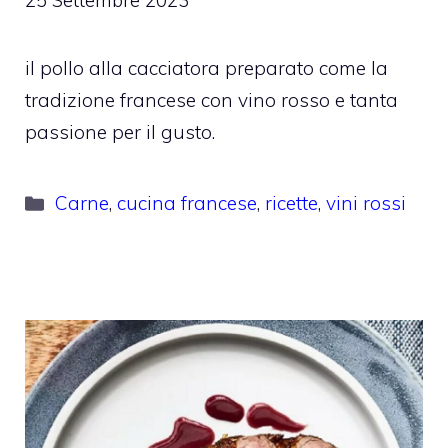
25 Settembre 2023
il pollo alla cacciatora preparato come la
tradizione francese con vino rosso e tanta
passione per il gusto.
Categorie
Carne
,
cucina francese
,
ricette
,
vini rossi