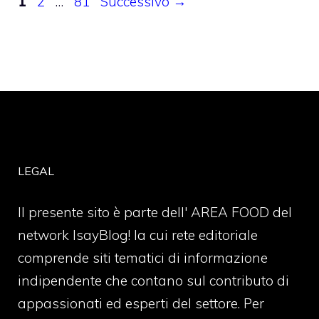
Pagina
Pagina
Pagina
1
2
…
81
Successivo
→
LEGAL
Il presente sito è parte dell' AREA FOOD del
network IsayBlog! la cui rete editoriale
comprende siti tematici di informazione
indipendente che contano sul contributo di
appassionati ed esperti del settore. Per