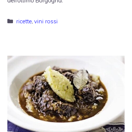
dell’ottimo Borgogna.
Categorie
ricette
,
vini rossi