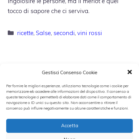
ingolosire le persone, ma il merlot è quel
tocco di sapore che ci serviva.
Categorie
ricette
,
Salse
,
secondi
,
vini rossi
Gestisci Consenso Cookie
Per fornire le migliori esperienze, utilizziamo tecnologie come i cookie per
memorizzare e/o accedere alle informazioni del dispositivo. Il consenso a
queste tecnologie ci permetterà di elaborare dati come il comportamento di
navigazione o ID unici su questo sito. Non acconsentire o ritirare il
consenso può influire negativamente su alcune caratteristiche e funzioni.
Accetta