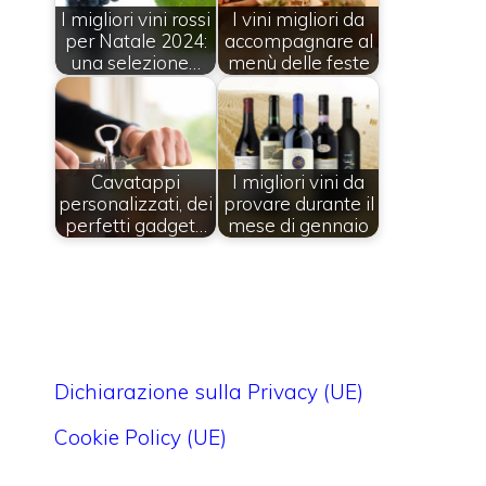
I migliori vini rossi
I vini migliori da
per Natale 2024:
accompagnare al
una selezione…
menù delle feste
Cavatappi
I migliori vini da
personalizzati, dei
provare durante il
perfetti gadget…
mese di gennaio
Dichiarazione sulla Privacy (UE)
Cookie Policy (UE)