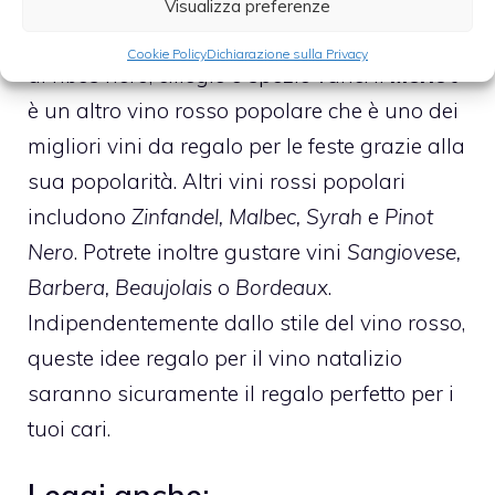
Cabernet Sauvignon è uno dei migliori regali
Visualizza preferenze
di vino per le vacanze perché presenta note
Cookie Policy
Dichiarazione sulla Privacy
di ribes nero, ciliegie e spezie varie. Il
Merlot
è un altro vino rosso popolare che è uno dei
migliori vini da regalo per le feste grazie alla
sua popolarità. Altri vini rossi popolari
includono
Zinfandel, Malbec, Syrah
e
Pinot
Nero
. Potrete inoltre gustare vini
Sangiovese,
Barbera, Beaujolais
o
Bordeaux
.
Indipendentemente dallo stile del vino rosso,
queste idee regalo per il vino natalizio
saranno sicuramente il regalo perfetto per i
tuoi cari.