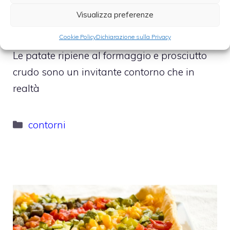
prosciutto crudo
Visualizza preferenze
6 Marzo 2017
Cookie Policy
Dichiarazione sulla Privacy
Le patate ripiene al formaggio e prosciutto
crudo sono un invitante contorno che in
realtà
Categorie
contorni