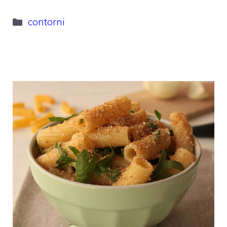
Categorie
contorni