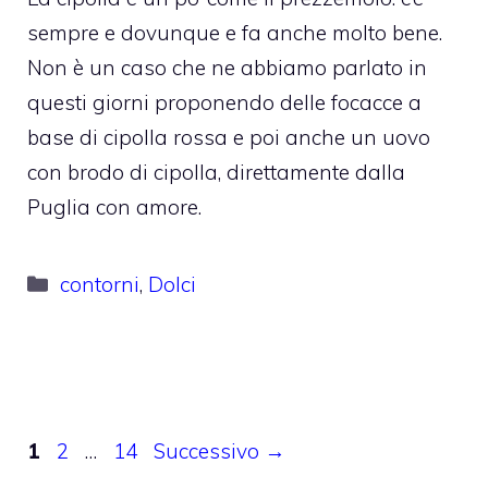
sempre e dovunque e fa anche molto bene.
Non è un caso che ne abbiamo parlato in
questi giorni proponendo delle focacce a
base di cipolla rossa e poi anche un uovo
con brodo di cipolla, direttamente dalla
Puglia con amore.
Categorie
contorni
,
Dolci
Pagina
Pagina
Pagina
1
2
…
14
Successivo
→