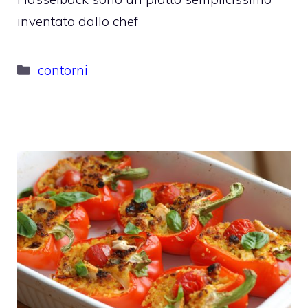
inventato dallo chef
Categorie
contorni