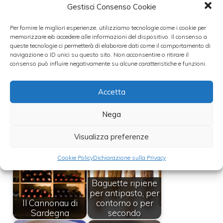
Gestisci Consenso Cookie
vero abbinamento che merita: quello con la
Per fornire le migliori esperienze, utilizziamo tecnologie come i cookie per
birra!.
memorizzare e/o accedere alle informazioni del dispositivo. Il consenso a
queste tecnologie ci permetterà di elaborare dati come il comportamento di
navigazione o ID unici su questo sito. Non acconsentire o ritirare il
Leggi anche:
consenso può influire negativamente su alcune caratteristiche e funzioni.
Accetta
Nega
Chianti Classico
Proposta per un
Riserva Vigneti la
menu di
Visualizza preferenze
Selvanella
Capodanno
Cookie Policy
Dichiarazione sulla Privacy
Baguette ripiene
per antipasto, per
Il Cannonau di
contorno o per
Sardegna
secondo