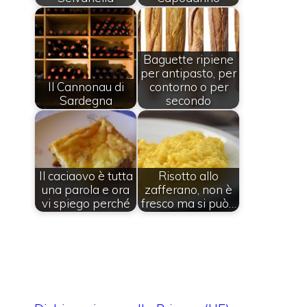
Baguette ripiene
per antipasto, per
Il Cannonau di
contorno o per
Sardegna
secondo
Il caciaovo è tutta
Risotto allo
una parola e ora
zafferano, non è
vi spiego perché
fresco ma si può…