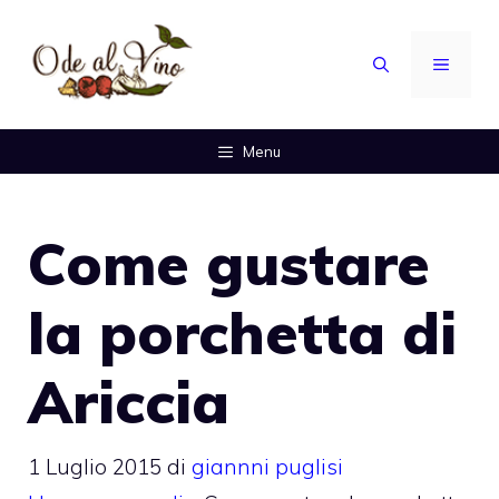
Vai
al
MENU
contenuto
Menu
Come gustare
la porchetta di
Ariccia
1 Luglio 2015
di
giannni puglisi