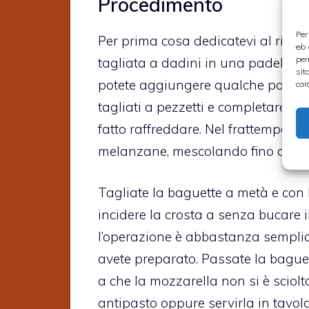
Procedimento
Per
Per prima cosa dedicatevi al ripie
e/o
per
tagliata a dadini in una padella c
sit
potete aggiungere qualche pomodor
car
tagliati a pezzetti e completare la 
fatto raffreddare. Nel frattempo ta
melanzane, mescolando fino a che i 
Tagliate la baguette a metà e con l’
incidere la crosta a senza bucare 
l’operazione è abbastanza semplice.
avete preparato. Passate la baguet
a che la mozzarella non si è sciolt
antipasto oppure servirla in tavola 