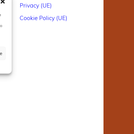
Privacy (UE)
e
Cookie Policy (UE)
to
ze