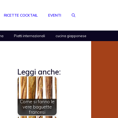
RICETTE COCKTAIL
EVENTI
na
Piatti internazionali
cucina giapponese
Leggi anche:
Come si fanno le
vere baguette
francesi