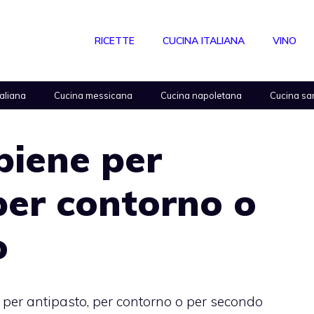
RICETTE
CUCINA ITALIANA
VINO
taliana
Cucina messicana
Cucina napoletana
Cucina sa
piene per
per contorno o
o
 per antipasto, per contorno o per secondo