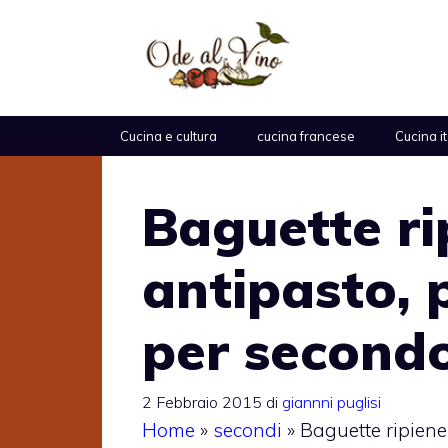
Vai
al
contenuto
Cucina e cultura
cucina francese
Cucina i
Baguette ri
antipasto, 
per second
2 Febbraio 2015
di
giannni puglisi
Home
»
secondi
»
Baguette ripiene