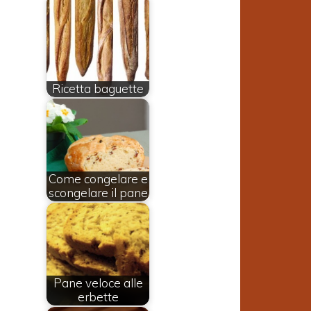
Ricetta baguette
Come congelare e
scongelare il pane
Pane veloce alle
erbette