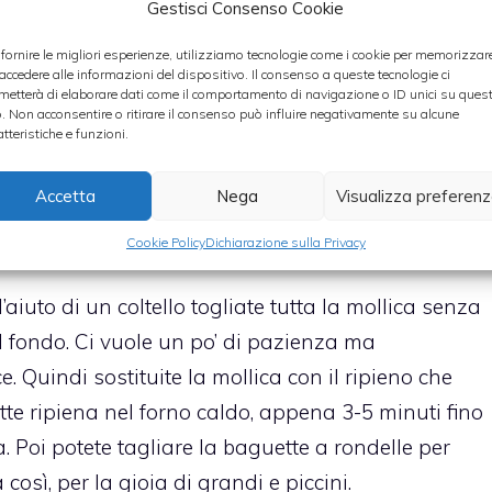
Gestisci Consenso Cookie
 fornire le migliori esperienze, utilizziamo tecnologie come i cookie per memorizzar
no, quindi mettete a soffriggere la melanzana
 accedere alle informazioni del dispositivo. Il consenso a queste tecnologie ci
metterà di elaborare dati come il comportamento di navigazione o ID unici su ques
on aglio, olio e peperoncino. Dopo alcuni minuti
o. Non acconsentire o ritirare il consenso può influire negativamente su alcune
o tagliato a pezzettini oppure dei pelati sempre
atteristiche e funzioni.
cottura. Il ripieno deve poi essere tolto dal fuoco e
Accetta
Nega
Visualizza preferen
gliate la mozzarella a dadini e aggiungetela alle
pezzetti più piccoli siano diventati filanti.
Cookie Policy
Dichiarazione sulla Privacy
aiuto di un coltello togliate tutta la mollica senza
il fondo. Ci vuole un po’ di pazienza ma
 Quindi sostituite la mollica con il ripieno che
te ripiena nel forno caldo, appena 3-5 minuti fino
a. Poi potete tagliare la baguette a rondelle per
così, per la gioia di grandi e piccini.