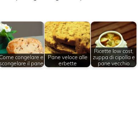
Ricette low cost,
Come congelare e
Pane veloce alle
zuppa di cipolla e
scongelare il pane
erbette
pane vecchio