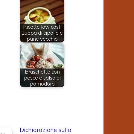
Ricette low cost,
zuppa di cipolla e
pane vecchio
Bruschette con
pesce e salsa di
pomodoro
Dichiarazione sulla