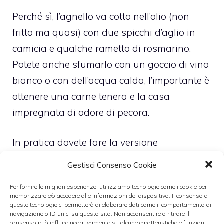
Perché sì, l’agnello va cotto nell’olio (non
fritto ma quasi) con due spicchi d’aglio in
camicia e qualche rametto di rosmarino.
Potete anche sfumarlo con un goccio di vino
bianco o con dell’acqua calda, l’importante è
ottenere una carne tenera e la casa
impregnata di odore di pecora.
In pratica dovete fare la versione
semplificata dello spezzatino e i pezzetti di
Gestisci Consenso Cookie
agnello devono essere abbastanza piccoli. A
Per fornire le migliori esperienze, utilizziamo tecnologie come i cookie per
parte mescolate il cacio con le uova fino ad
memorizzare e/o accedere alle informazioni del dispositivo. Il consenso a
ottenere una crema. Quando l’agnello cotto
queste tecnologie ci permetterà di elaborare dati come il comportamento di
navigazione o ID unici su questo sito. Non acconsentire o ritirare il
in padella è pronto, mettetelo in una pirofila,
consenso può influire negativamente su alcune caratteristiche e funzioni.