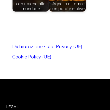
con ripieno alle
Agnello al forno
mandorle
con patate e olive
Dichiarazione sulla Privacy (UE)
Cookie Policy (UE)
LEGAL