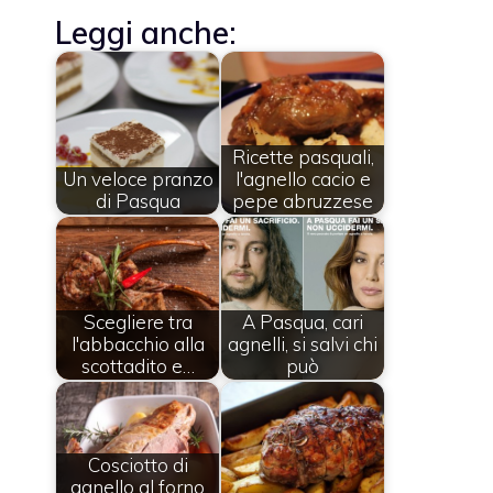
Leggi anche:
Ricette pasquali,
Un veloce pranzo
l'agnello cacio e
di Pasqua
pepe abruzzese
Scegliere tra
A Pasqua, cari
l'abbacchio alla
agnelli, si salvi chi
scottadito e…
può
Cosciotto di
agnello al forno