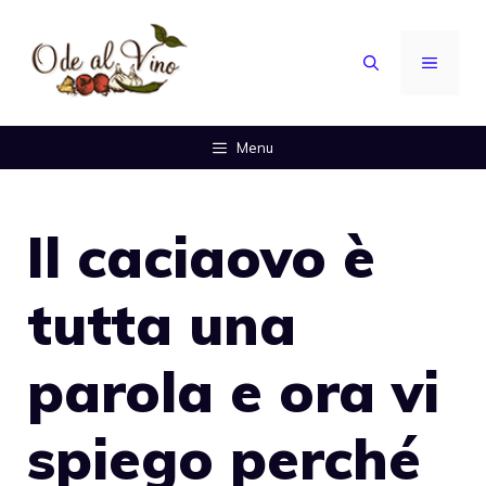
Vai
al
MENU
contenuto
Menu
Il caciaovo è
tutta una
parola e ora vi
spiego perché