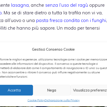
sente
lasagna
, anche
senza l’uso del ragù
oppure
o
. Ma se di stare dietro a tutta la trafila non vi va,
ta all’uovo o una
pasta fresca condita con i funghi
,
liti che hanno più sapore. Un modo per tenersi
Gestisci Consenso Cookie
 il
caciaovo
a base di agnello oppure la stessa
va ci sono sempre arrosti e cotolette che fanno la
 fornire le migliori esperienze, utilizziamo tecnologie come i cookie per memorizzar
 accedere alle informazioni del dispositivo. Il consenso a queste tecnologie ci
nate tutto con un bel piatto di verdure. I
carciofi
metterà di elaborare dati come il comportamento di navigazione o ID unici su ques
o. Non acconsentire o ritirare il consenso può influire negativamente su alcune
atteristiche e funzioni.
tti che avete già pronto il
tiramisù
… o no?
Accetta
Nega
Visualizza preferen
Cookie Policy
Dichiarazione sulla Privacy