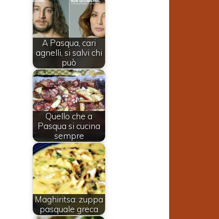
A Pasqua, cari
agnelli, si salvi chi
può
Quello che a
Pasqua si cucina
sempre
Maghiritsa: zuppa
pasquale greca