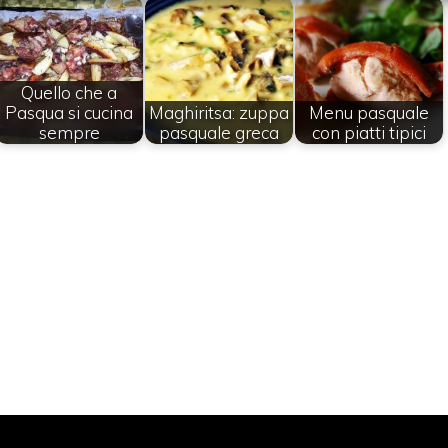
Quello che a
Pasqua si cucina
Maghiritsa: zuppa
Menu pasquale
sempre
pasquale greca
con piatti tipici