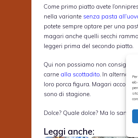
Come primo piatto avete l’onnipre
nella variante
senza pasta all’uov
potete sempre optare per una pas
magari anche quelli secchi rammol
leggeri prima del secondo piatto.
Qui non possiamo non consigliare
carne
alla scottadito
. In alternati
Per
e/o
loro porca figura. Magari accompag
per
sono di stagione.
sit
car
Dolce? Quale dolce? Ma lo sanno tu
Leggi anche: