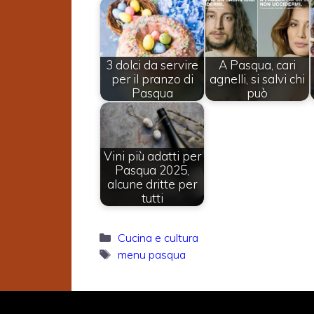
3 dolci da servire
A Pasqua, cari
per il pranzo di
agnelli, si salvi chi
Pasqua
può
Vini più adatti per
Pasqua 2025,
alcune dritte per
tutti
Categorie
Cucina e cultura
Tag
menu pasqua