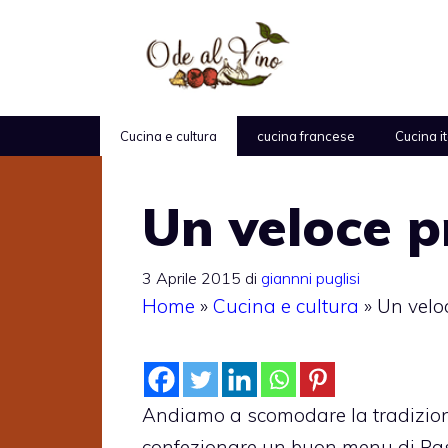
Vai
al
contenuto
Cucina e cultura
cucina francese
Cucina i
Un veloce p
3 Aprile 2015
di
giannni puglisi
Home
»
Cucina e cultura
»
Un velo
Andiamo a scomodare la tradizione
confezionare un buon menu di Pasq