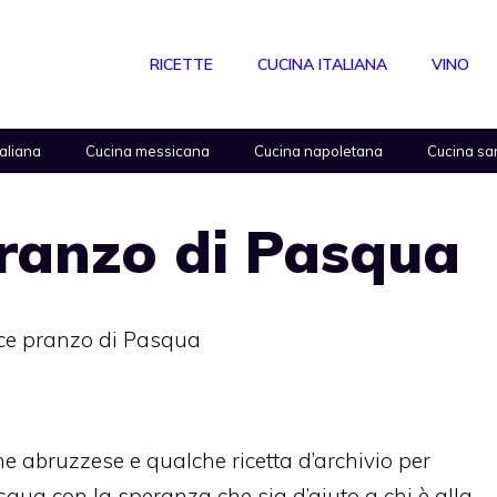
RICETTE
CUCINA ITALIANA
VINO
taliana
Cucina messicana
Cucina napoletana
Cucina sa
ranzo di Pasqua
ce pranzo di Pasqua
 abruzzese e qualche ricetta d’archivio per
ua con la speranza che sia d’aiuto a chi è alla