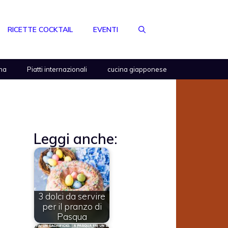
RICETTE COCKTAIL
EVENTI
na
Piatti internazionali
cucina giapponese
Leggi anche:
3 dolci da servire
per il pranzo di
Pasqua