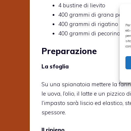
4 bustine di lievito
400 grammi di grana padan
400 grammi di rigatino abr
Per
e/o
400 grammi di pecorino ab
per
sit
car
Preparazione
La sfoglia
Su una spianatoia mettere la farina
le uova, l’olio, il latte e un pizzi
l’impasto sarà liscio ed elastico, 
spessore.
Il ripieno