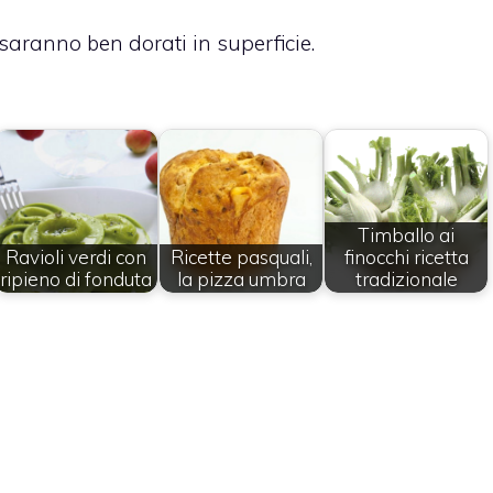
saranno ben dorati in superficie.
Timballo ai
Ravioli verdi con
Ricette pasquali,
finocchi ricetta
ripieno di fonduta
la pizza umbra
tradizionale