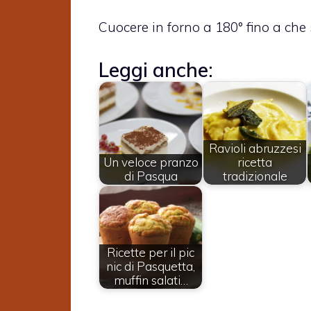
Cuocere in forno a 180° fino a che 
Leggi anche:
Ravioli abruzzesi
Un veloce pranzo
ricetta
di Pasqua
tradizionale
Ricette per il pic
nic di Pasquetta,
muffin salati…