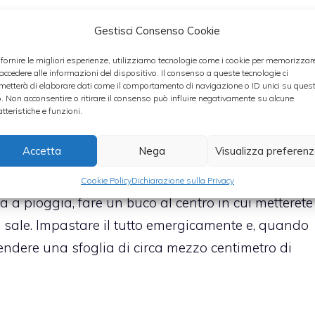
Gestisci Consenso Cookie
o grattugiato
uzzese grattugiato
 fornire le migliori esperienze, utilizziamo tecnologie come i cookie per memorizzar
 accedere alle informazioni del dispositivo. Il consenso a queste tecnologie ci
ruzzese
metterà di elaborare dati come il comportamento di navigazione o ID unici su ques
o. Non acconsentire o ritirare il consenso può influire negativamente su alcune
atteristiche e funzioni.
Accetta
Nega
Visualizza preferen
Cookie Policy
Dichiarazione sulla Privacy
 a pioggia, fare un buco al centro in cui metterete
co di sale. Impastare il tutto emergicamente e, quando
stendere una sfoglia di circa mezzo centimetro di