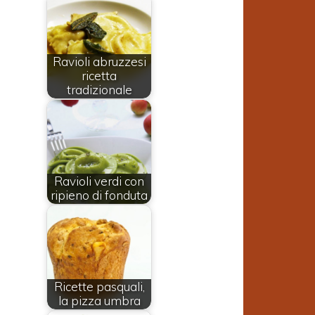
Ravioli abruzzesi
ricetta
tradizionale
Ravioli verdi con
ripieno di fonduta
Ricette pasquali,
la pizza umbra