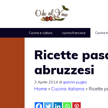
Vai
al
contenuto
Cucina e cultura
cucina francese
Cucina i
Ricette pasq
abruzzesi
3 Aprile 2014
di
giannni puglisi
Home
»
Cucina italiana
»
Ricette p