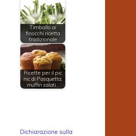
Timballo ai
finocchi ricetta
tradizionale
Ricette per il pic
nic di Pasquetta,
muffin salati…
Dichiarazione sulla