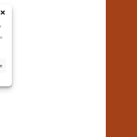
e
to
ze