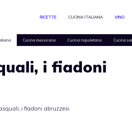
RICETTE
CUCINA ITALIANA
VINO
taliana
Cucina messicana
Cucina napoletana
Cucina sa
uali, i fiadoni
asquali, i fiadoni abruzzesi