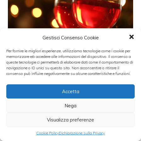
Gestisci Consenso Cookie
Vinitaly
è un
fiore all’occhiello dell’Italia
Per fornire le migliori esperienze, utilizziamo tecnologie come i cookie per
visto che rappresenta
l’evento di maggior
memorizzare e/o accedere alle informazioni del dispositivo. Il consenso a
queste tecnologie ci permetterà di elaborare dati come il comportamento di
riferimento del settore vinicolo:
solo nel
navigazione o ID unici su questo sito. Non acconsentire o ritirare il
consenso può influire negativamente su alcune caratteristiche e funzioni.
2012 ha ospitato oltre 4 mila espositori, su
un’area espositiva dislocata si 95 mila metri
Accetta
quadri, con un afflusso di 1
40 mila
Nega
visitatori.
Visualizza preferenze
Insomma
l’interesse è notevole
anche
Cookie Policy
Dichiarazione sulla Privacy
perché durante
i quattro giorni della