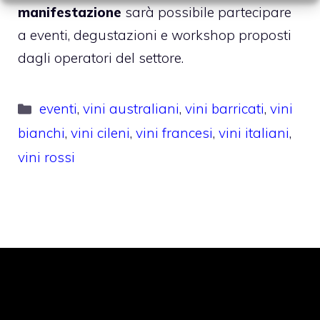
manifestazione
sarà possibile partecipare
a eventi, degustazioni e workshop proposti
dagli operatori del settore.
Categorie
eventi
,
vini australiani
,
vini barricati
,
vini
bianchi
,
vini cileni
,
vini francesi
,
vini italiani
,
vini rossi