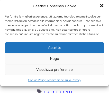
Gestisci Consenso Cookie
Lambiccato: il
Per fornire le migliori esperienze, utilizziamo tecnologie come i cookie per
La falanghina: il
vino bianco dolce
memorizzare e/o accedere alle informazioni del dispositivo. Il consenso a
bianco leggero e
ed armonico della
queste tecnologie ci permetterà di elaborare dati come il comportamento di
frizzantino,…
Campania
navigazione o ID unici su questo sito. Non acconsentire o ritirare il
consenso può influire negativamente su alcune caratteristiche e funzioni.
Accetta
Esame Olfattivo
Nega
del vino seconda
CIRO` - Caparra &
parte
Siciliani
Visualizza preferenze
Cookie Policy
Dichiarazione sulla Privacy
Categorie
Armonie dal mondo
,
vini bianchi
Tag
cucina greca