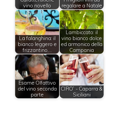
vino novello
regalare a Natale
Lambiccato: il
La falanghina: il
vino bianco dolce
bianco leggero e
ed armonico della
frizzantino,…
Campania
Esame Olfattivo
del vino seconda
CIRO` - Caparra &
parte
Siciliani