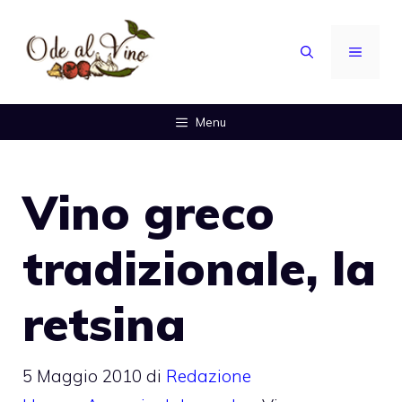
Vai
al
MENU
contenuto
Menu
Vino greco
tradizionale, la
retsina
5 Maggio 2010
di
Redazione