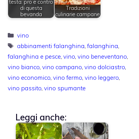
testa: pro e contro
di questa
Tradizioni
bevanda
culinarie campane
Categorie
vino
Tag
abbinamenti falanghina
,
falanghina
,
falanghina e pesce
,
vino
,
vino beneventano
,
vino bianco
,
vino campano
,
vino dolciastro
,
vino economico
,
vino fermo
,
vino leggero
,
vino passito
,
vino spumante
Leggi anche: