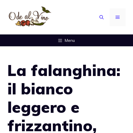
Vai
al
MENU
contenuto
Menu
La falanghina:
il bianco
leggero e
frizzantino,