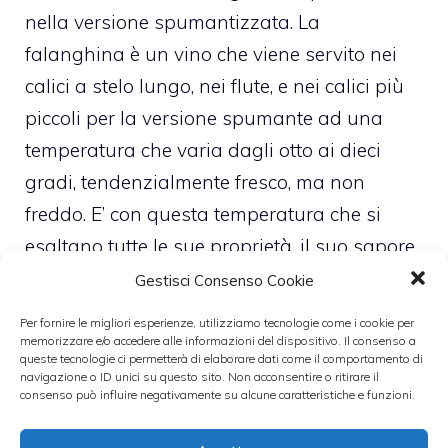
nella versione spumantizzata. La
falanghina è un vino che viene servito nei
calici a stelo lungo, nei flute, e nei calici più
piccoli per la versione spumante ad una
temperatura che varia dagli otto ai dieci
gradi, tendenzialmente fresco, ma non
freddo. E’ con questa temperatura che si
esaltano tutte le sue proprietà, il suo sapore
rotondo, dolciastro e delicato con le sue note
Gestisci Consenso Cookie
profumate ed eleganti.
Per fornire le migliori esperienze, utilizziamo tecnologie come i cookie per
memorizzare e/o accedere alle informazioni del dispositivo. Il consenso a
queste tecnologie ci permetterà di elaborare dati come il comportamento di
navigazione o ID unici su questo sito. Non acconsentire o ritirare il
consenso può influire negativamente su alcune caratteristiche e funzioni.
I cibi con cui si sposa questo vino