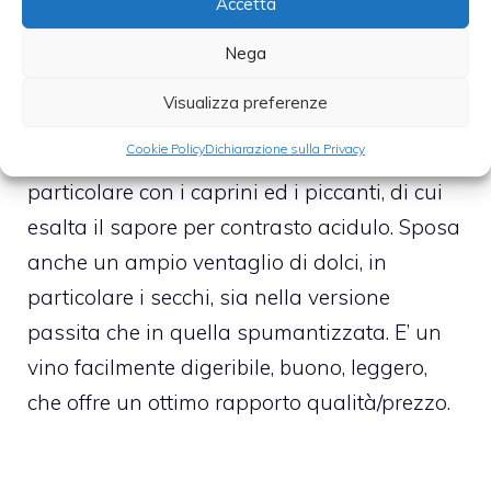
Accetta
campano, sono diverse varietà di pesce
alla griglia, in particolare i crostacei e i frutti
Nega
di mare, ma sta bene anche con alcune
Visualizza preferenze
tipologie di fritti; con la maggior parte dei
Cookie Policy
Dichiarazione sulla Privacy
legumi e con diversi affettati e formaggi, in
particolare con i caprini ed i piccanti, di cui
esalta il sapore per contrasto acidulo. Sposa
anche un ampio ventaglio di dolci, in
particolare i secchi, sia nella versione
passita che in quella spumantizzata. E’ un
vino facilmente digeribile, buono, leggero,
che offre un ottimo rapporto qualità/prezzo.