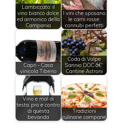
Lambiccato: il
vino bianco dolce
I vini che sposano
ed armonico della
le carni rosse:
Campania
connubi perfetti
Coda di Volpe
Capri - Casa
Sannio DOC â€“
vinicola Tiberio
Cantine Astroni
Vino e mal di
testa: pro e contro
di questa
Tradizioni
bevanda
culinarie campane