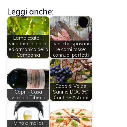
Leggi anche:
Lambiccato: il
vino bianco dolce
I vini che sposano
ed armonico della
le carni rosse:
Campania
connubi perfetti
Coda di Volpe
Capri - Casa
Sannio DOC â€“
vinicola Tiberio
Cantine Astroni
Vino e mal di