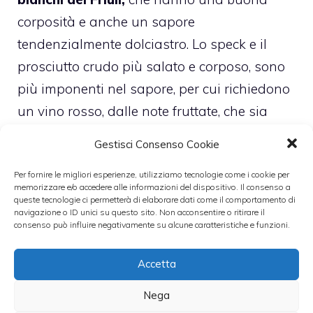
corposità e anche un sapore
tendenzialmente dolciastro. Lo speck e il
prosciutto crudo più salato e corposo, sono
più imponenti nel sapore, per cui richiedono
un vino rosso, dalle note fruttate, che sia
aromatizzato e fresco. I salami, si sposano
Gestisci Consenso Cookie
bene con i vini della Costa d’Amalfi, che
Per fornire le migliori esperienze, utilizziamo tecnologie come i cookie per
hanno un gusto gentile, mentre la pancetta
memorizzare e/o accedere alle informazioni del dispositivo. Il consenso a
ed il lardo che sono particolarmente saporiti
queste tecnologie ci permetterà di elaborare dati come il comportamento di
navigazione o ID unici su questo sito. Non acconsentire o ritirare il
e grassosi, richiedono un vino rotondi, e più
consenso può influire negativamente su alcune caratteristiche e funzioni.
fermi.
Accetta
Nega