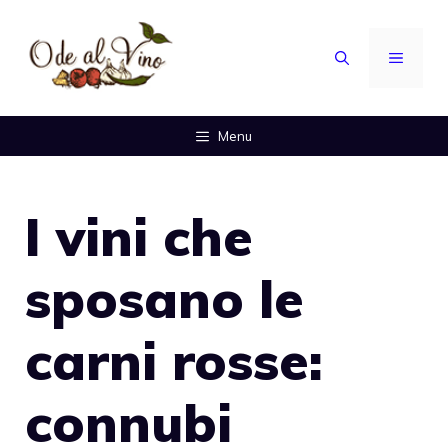
Vai
al
MENU
contenuto
Menu
I vini che
sposano le
carni rosse:
connubi