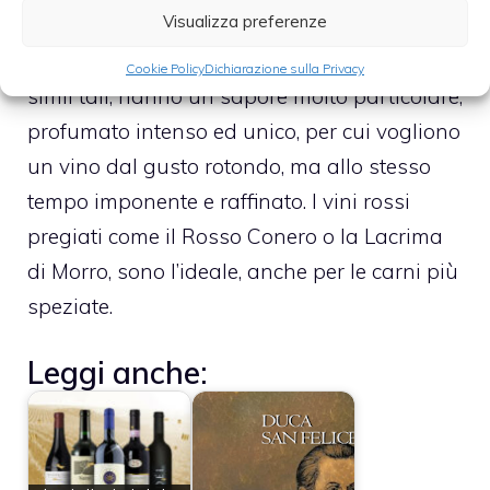
Visualizza preferenze
Carni da cacciagione, come il cinghiale, ma
anche le carni come l’anatra, la faraona e
Cookie Policy
Dichiarazione sulla Privacy
simil tali, hanno un sapore molto particolare,
profumato intenso ed unico, per cui vogliono
un vino dal gusto rotondo, ma allo stesso
tempo imponente e raffinato. I vini rossi
pregiati come il Rosso Conero o la Lacrima
di Morro, sono l’ideale, anche per le carni più
speziate.
Leggi anche: