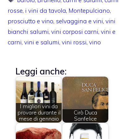
barolo
,
Brunello
,
carni e salumi
,
carni
rosse
,
i vini da tavola
,
Montepulciano
,
prosciutto e vino
,
selvaggina e vini
,
vini
bianchi salumi
,
vini corposi carni
,
vini e
carni
,
vini e salumi
,
vini rossi
,
vino
Leggi anche:
I migliori vini da
provare durante il
Cirò Duca
mese di gennaio
Sanfelice