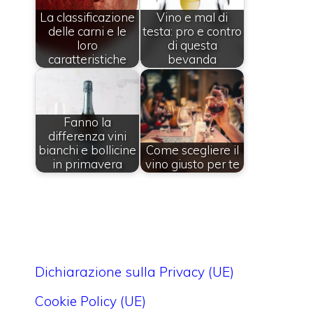
La classificazione
Vino e mal di
delle carni e le
testa: pro e contro
loro
di questa
caratteristiche
bevanda
Fanno la
differenza vini
bianchi e bollicine
Come scegliere il
in primavera
vino giusto per te
Dichiarazione sulla Privacy (UE)
Cookie Policy (UE)