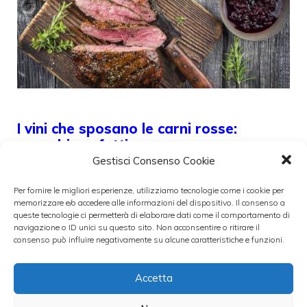
I vini che sposano le carni rosse:
connubi perfetti
Gestisci Consenso Cookie
28 Gennaio 2021
Per fornire le migliori esperienze, utilizziamo tecnologie come i cookie per
memorizzare e/o accedere alle informazioni del dispositivo. Il consenso a
L’incontro di sapori, crea alchimie perfette
queste tecnologie ci permetterà di elaborare dati come il comportamento di
navigazione o ID unici su questo sito. Non acconsentire o ritirare il
che diventano veri e propri sodalizi di gusto,
consenso può influire negativamente su alcune caratteristiche e funzioni.
per
Accetta
Categorie