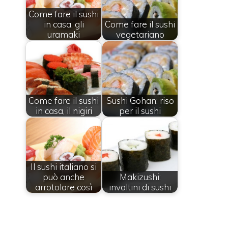
Come fare il sushi
in casa, gli
Come fare il sushi
uramaki
vegetariano
Come fare il sushi
Sushi Gohan: riso
in casa, il nigiri
per il sushi
Il sushi italiano si
può anche
Makizushi:
arrotolare così
involtini di sushi