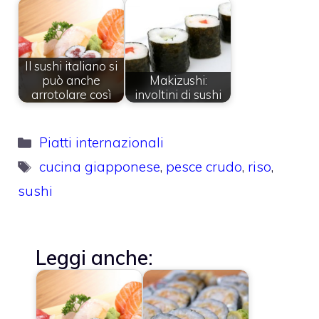
Il sushi italiano si
può anche
Makizushi:
arrotolare così
involtini di sushi
Categorie
Piatti internazionali
Tag
cucina giapponese
,
pesce crudo
,
riso
,
sushi
Leggi anche: