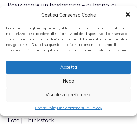
Posizionate un bastoncino – di tonno, di
salmone o di avocado – al centro del riso e
Gestisci Consenso Cookie
iniziate ad arrotolare, come fosse un
Per fornire le migliori esperienze, utilizziamo tecnologie come i cookie per
involtino, aiutandovi con la carta forno e
memorizzare e/o accedere alle informazioni del dispositivo. Il consenso a
queste tecnologie ci permetterà di elaborare dati come il comportamento di
avendo cura di pressare delicatamente
navigazione o ID unici su questo sito. Non acconsentire o ritirare il
consenso può influire negativamente su alcune caratteristiche e funzioni.
lungo tutta la lunghezza del rotolo.
Compattate bene.
Accetta
Nega
A questo punto il vostro suhi onigiri è
pronto, basterà tagliare ogni bastoncino in
Visualizza preferenze
piccoli bocconcini.
Cookie Policy
Dichiarazione sulla Privacy
Foto | Thinkstock