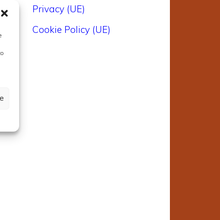
Privacy (UE)
Cookie Policy (UE)
e
to
ze
e