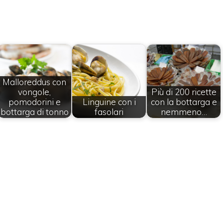
Malloreddus con
vongole,
Più di 200 ricette
pomodorini e
Linguine con i
con la bottarga e
bottarga di tonno
fasolari
nemmeno…