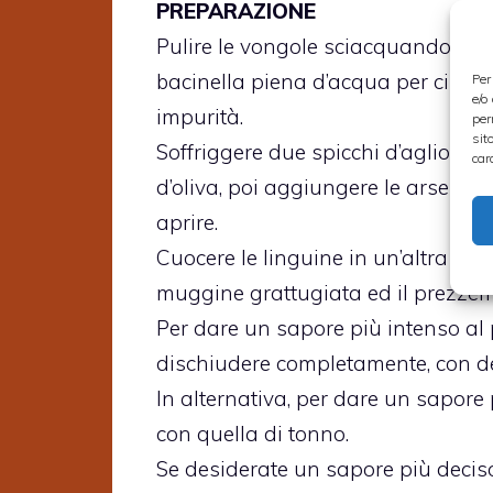
PREPARAZIONE
Pulire le vongole sciacquandole s
bacinella piena d’acqua per circa 
Per
e/o
impurità.
per
sit
Soffriggere due spicchi d’aglio sch
car
d’oliva, poi aggiungere le arselle 
aprire.
Cuocere le linguine in un’altra pent
muggine grattugiata ed il prezzemo
Per dare un sapore più intenso al p
dischiudere completamente, con de
In alternativa, per dare un sapore 
con quella di tonno.
Se desiderate un sapore più deciso