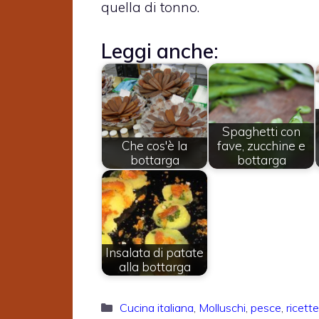
quella di tonno.
Leggi anche:
Spaghetti con
Che cos'è la
fave, zucchine e
bottarga
bottarga
Insalata di patate
alla bottarga
Categorie
Cucina italiana
,
Molluschi
,
pesce
,
ricette