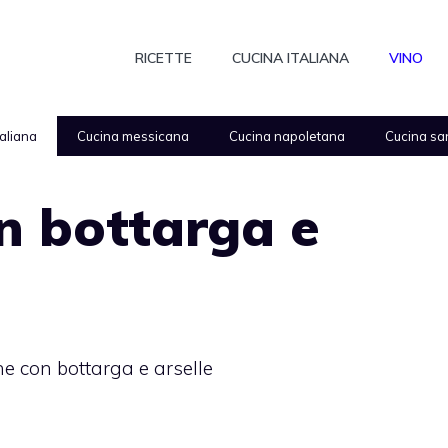
RICETTE
CUCINA ITALIANA
VINO
taliana
Cucina messicana
Cucina napoletana
Cucina sa
n bottarga e
e con bottarga e arselle