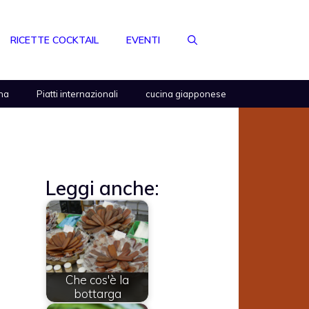
RICETTE COCKTAIL
EVENTI
na
Piatti internazionali
cucina giapponese
Leggi anche:
Che cos'è la
bottarga