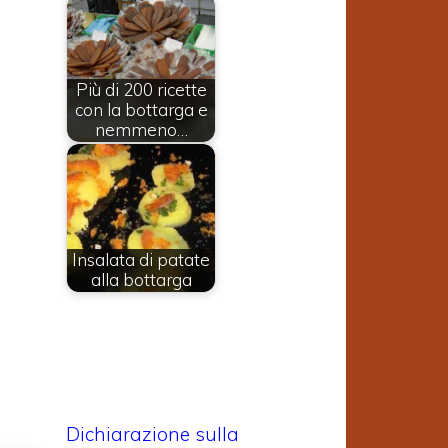
Più di 200 ricette
con la bottarga e
nemmeno…
Insalata di patate
alla bottarga
Dichiarazione sulla