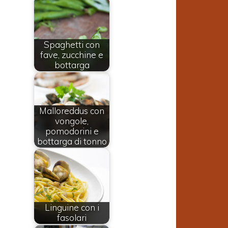
Spaghetti con
fave, zucchine e
bottarga
Malloreddus con
vongole,
pomodorini e
bottarga di tonno
Linguine con i
fasolari