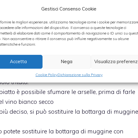
Gestisci Consenso Cookie
otto acqua corrente fredda ed immergerle in una
mezz’ora, in maniera tale da spurgarle dalle
 fornire le migliori esperienze, utilizziamo tecnologie come i cookie per memorizzar
 accedere alle informazioni del dispositivo. Il consenso a queste tecnologie ci
metterà di elaborare dati come il comportamento di navigazione o ID unici su ques
o. Non acconsentire o ritirare il consenso può influire negativamente su alcune
iacciato in una padella con olio extravergine
atteristiche e funzioni.
e coprire la padella con un coperchio per farle
Accetta
Nega
Visualizza preferen
ola e condirle con le linguine, la bottarga di
Cookie Policy
Dichiarazione sulla Privacy
lo tritato.
iatto è possibile sfumare le arselle, prima di farle
l vino bianco secco
più deciso, si può sostituire la bottarga di muggin
 potete sostituire la bottarga di muggine con