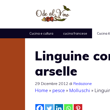
Vai
al
contenuto
Cucina e cultura
cucina francese
Cucina i
Linguine co
arselle
29 Dicembre 2012
di
Redazione
Home
»
pesce
»
Molluschi
»
Linguin