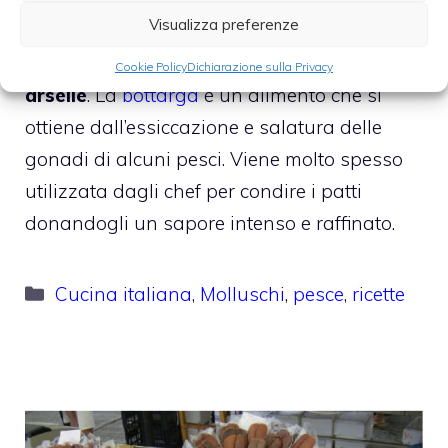
Visualizza preferenze
ravioli sardi
o il carrè d’agnello al cannonau
e ribes, sono le
linguine con bottarga e
Cookie Policy
Dichiarazione sulla Privacy
arselle
. La
bottarga
è un alimento che si
ottiene dall’essiccazione e salatura delle
gonadi di alcuni pesci. Viene molto spesso
utilizzata dagli chef per condire i patti
donandogli un sapore intenso e raffinato.
Categorie
Cucina italiana
,
Molluschi
,
pesce
,
ricette