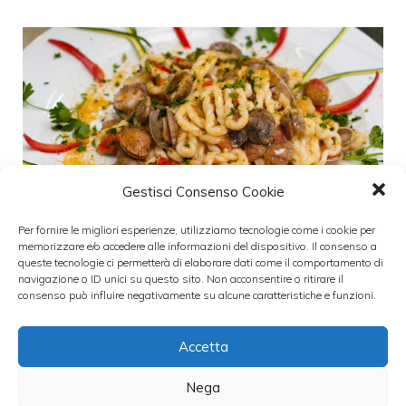
Gestisci Consenso Cookie
Per fornire le migliori esperienze, utilizziamo tecnologie come i cookie per
memorizzare e/o accedere alle informazioni del dispositivo. Il consenso a
queste tecnologie ci permetterà di elaborare dati come il comportamento di
navigazione o ID unici su questo sito. Non acconsentire o ritirare il
La cucina sarda è tra le più importanti e
consenso può influire negativamente su alcune caratteristiche e funzioni.
particolari del nostro paese. Essa si basa
soprattutto sull’utilizzo di pesce, formaggio
Accetta
di capra e il porceddu. Uno dei piatti tipici
Nega
della tradizione culinaria sarda, così come i