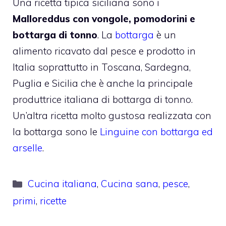
Una ricetta tipica siciliana sono i
Malloreddus con vongole, pomodorini e
bottarga di tonno
. La
bottarga
è un
alimento ricavato dal pesce e prodotto in
Italia soprattutto in Toscana, Sardegna,
Puglia e Sicilia che è anche la principale
produttrice italiana di bottarga di tonno.
Un’altra ricetta molto gustosa realizzata con
la bottarga sono le
Linguine con bottarga ed
arselle
.
Categorie
Cucina italiana
,
Cucina sana
,
pesce
,
primi
,
ricette