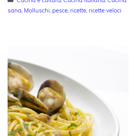
Cucina e cultura
,
Cucina italiana
,
Cucina
sana
,
Molluschi
,
pesce
,
ricette
,
ricette veloci