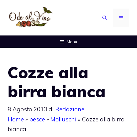
Vai
al
MENU
contenuto
Menu
Cozze alla
birra bianca
8 Agosto 2013
di
Redazione
Home
»
pesce
»
Molluschi
»
Cozze alla birra
bianca