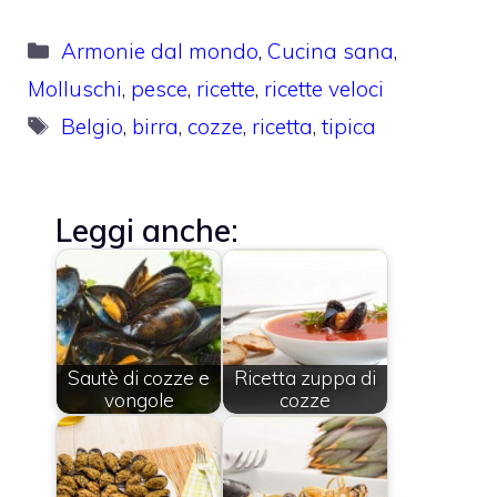
Categorie
Armonie dal mondo
,
Cucina sana
,
Molluschi
,
pesce
,
ricette
,
ricette veloci
Tag
Belgio
,
birra
,
cozze
,
ricetta
,
tipica
Leggi anche:
Sautè di cozze e
Ricetta zuppa di
vongole
cozze