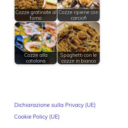
Cozze gratinate al
Cozze ripiene con
forno
carciofi
Cozze alla
Spaghetti con le
catalana
cozze in bianco
Dichiarazione sulla Privacy (UE)
Cookie Policy (UE)