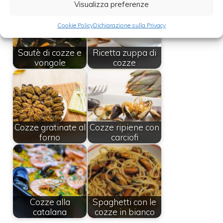
Visualizza preferenze
Cookie Policy
Dichiarazione sulla Privacy
Sautè di cozze e
Ricetta zuppa di
vongole
cozze
Cozze gratinate al
Cozze ripiene con
forno
carciofi
Cozze alla
Spaghetti con le
catalana
cozze in bianco