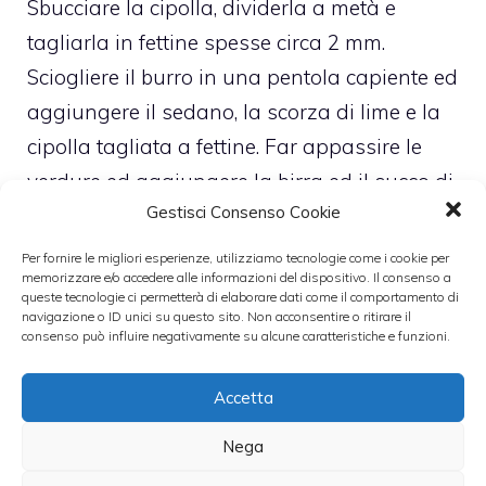
Sbucciare la cipolla, dividerla a metà e
tagliarla in fettine spesse circa 2 mm.
Sciogliere il burro in una pentola capiente ed
aggiungere il sedano, la scorza di lime e la
cipolla tagliata a fettine. Far appassire le
verdure ed aggiungere la birra ed il succo di
Gestisci Consenso Cookie
lime.
Far cuocere il tutto per qualche minuto,
Per fornire le migliori esperienze, utilizziamo tecnologie come i cookie per
memorizzare e/o accedere alle informazioni del dispositivo. Il consenso a
aggiungere il pepe macinato e le cozze ed
queste tecnologie ci permetterà di elaborare dati come il comportamento di
amalgamare bene il tutto.
navigazione o ID unici su questo sito. Non acconsentire o ritirare il
consenso può influire negativamente su alcune caratteristiche e funzioni.
Cuocere finchè le cozze non si
dischiuderanno e servirle.
Accetta
Nega
Leggi anche: