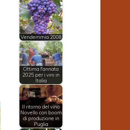
Vendemmia 2008
Ottima l'annata
2025 per i vini in
Italia
Il ritorno del vino
Novello con boom
di produzione in
Puglia