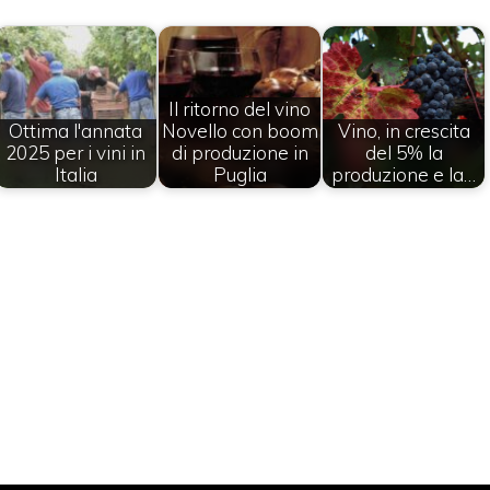
Il ritorno del vino
Ottima l'annata
Novello con boom
Vino, in crescita
2025 per i vini in
di produzione in
del 5% la
Italia
Puglia
produzione e la…