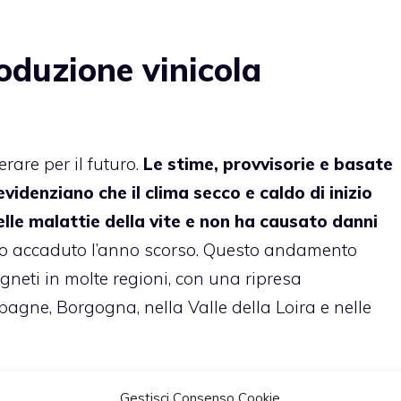
roduzione vinicola
rare per il futuro.
Le stime, provvisorie e basate
evidenziano che il clima secco e caldo di inizio
elle malattie della vite e non ha causato danni
nto accaduto l’anno scorso. Questo andamento
igneti in molte regioni, con una ripresa
gne, Borgogna, nella Valle della Loira e nelle
to accaduto nelle regioni vinicole francesi. In
Gestisci Consenso Cookie