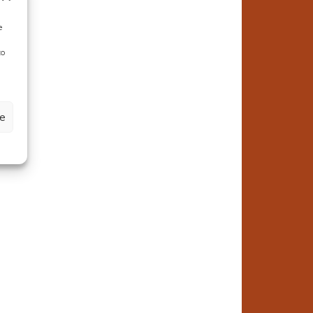
e
to
ze