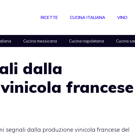
RICETTE
CUCINA ITALIANA
VINO
taliana
Cucina messicana
Cucina napoletana
Cucina sa
ali dalla
vinicola francese
mi segnali dalla produzione vinicola francese del