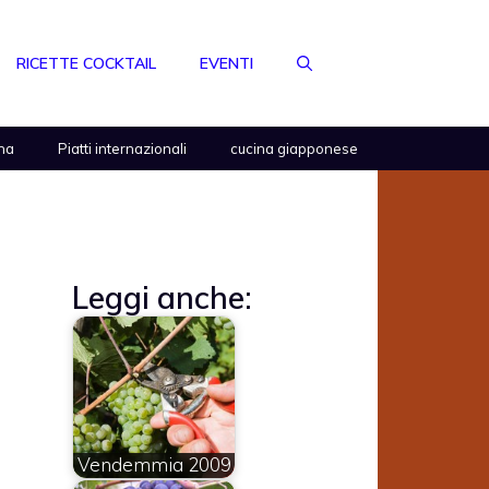
RICETTE COCKTAIL
EVENTI
na
Piatti internazionali
cucina giapponese
Leggi anche:
Vendemmia 2009