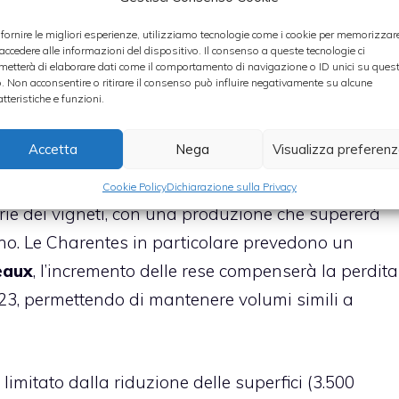
Borgogna
abbia beneficiato di una fioritura
 fornire le migliori esperienze, utilizziamo tecnologie come i cookie per memorizzar
ni da grandine, mentre il
Beaujolais
ha sofferto
 accedere alle informazioni del dispositivo. Il consenso a queste tecnologie ci
metterà di elaborare dati come il comportamento di navigazione o ID unici su ques
 peronospora e grandine. In Champagne, la
o. Non acconsentire o ritirare il consenso può influire negativamente su alcune
atteristiche e funzioni.
a e con volumi superiori al 2024, in linea con la
Accetta
Nega
Visualizza preferen
a Loira e Charentes,
qui entrambe le regioni
Cookie Policy
Dichiarazione sulla Privacy
rie dei vigneti, con una produzione che supererà
no. Le Charentes in particolare prevedono un
eaux
, l’incremento delle rese compenserà la perdita
 2023, permettendo di mantenere volumi simili a
 limitato dalla riduzione delle superfici (3.500