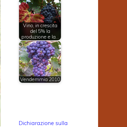
Vino, in crescita
del 5% la
produzione e la…
Vendemmia 2010
Dichiarazione sulla