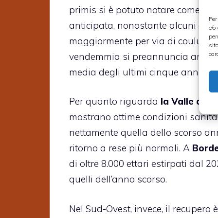
primis si è potuto notare come la
Per
anticipata, nonostante alcuni dan
e/o
per
maggiormente per via di coulure,
sit
car
vendemmia si preannuncia anticipat
media degli ultimi cinque anni.
Per quanto riguarda
la Valle dell
mostrano ottime condizioni sanita
nettamente quella dello scorso an
ritorno a rese più normali. A
Bord
di oltre 8.000 ettari estirpati dal
quelli dell’anno scorso.
Nel Sud-Ovest, invece, il recupero è