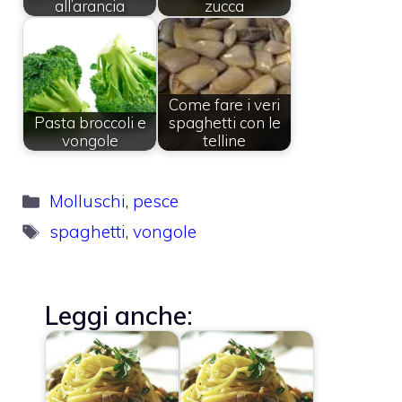
all’arancia
zucca
Come fare i veri
Pasta broccoli e
spaghetti con le
vongole
telline
Categorie
Molluschi
,
pesce
Tag
spaghetti
,
vongole
Leggi anche: