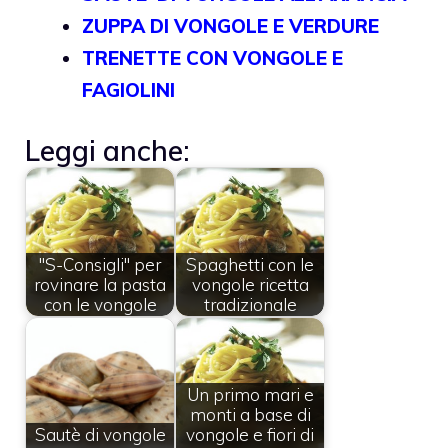
ZUPPA DI VONGOLE E VERDURE
TRENETTE CON VONGOLE E
FAGIOLINI
Leggi anche:
"S-Consigli" per
Spaghetti con le
rovinare la pasta
vongole ricetta
con le vongole
tradizionale
Un primo mari e
monti a base di
Sautè di vongole
vongole e fiori di