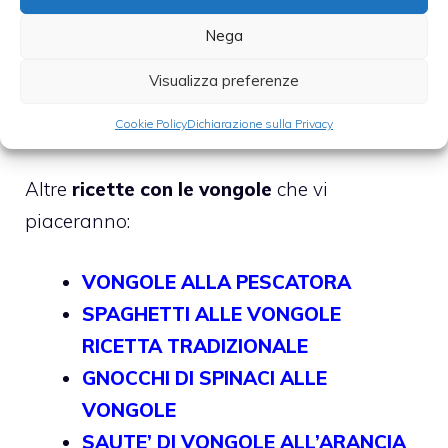
padella con il condimento e portate a
cottura aggiungendo altra acqua di
Nega
cottura se necessario.
Visualizza preferenze
Cospargete con pepe nero e
Cookie Policy
Dichiarazione sulla Privacy
prezzemolo tritato e servite.
Altre
ricette con le vongole
che vi
piaceranno:
VONGOLE ALLA PESCATORA
SPAGHETTI ALLE VONGOLE
RICETTA TRADIZIONALE
GNOCCHI DI SPINACI ALLE
VONGOLE
SAUTE’ DI VONGOLE ALL’ARANCIA