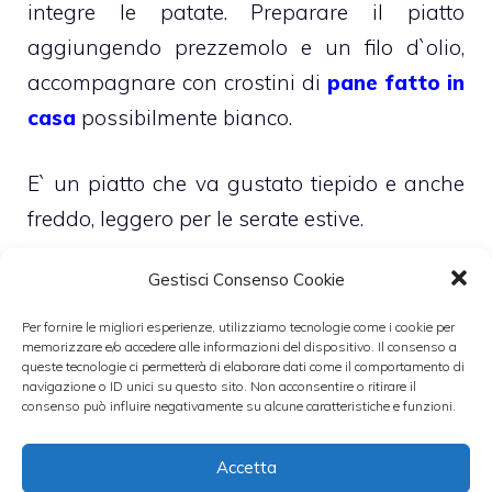
integre le patate. Preparare il piatto
aggiungendo prezzemolo e un filo d`olio,
accompagnare con crostini di
pane fatto in
casa
possibilmente bianco.
E` un piatto che va gustato tiepido e anche
freddo, leggero per le serate estive.
Gestisci Consenso Cookie
L`abbinamento enologico consigliato
propende per un bianco non
Per fornire le migliori esperienze, utilizziamo tecnologie come i cookie per
memorizzare e/o accedere alle informazioni del dispositivo. Il consenso a
eccessivamente aromatico
che non copra il
queste tecnologie ci permetterà di elaborare dati come il comportamento di
navigazione o ID unici su questo sito. Non acconsentire o ritirare il
gusto del totano e della delicata patata,
consenso può influire negativamente su alcune caratteristiche e funzioni.
suggerito un
Bianco d`Alcamo
o un
Verdicchio dei Castelli di Jesi
alla
Accetta