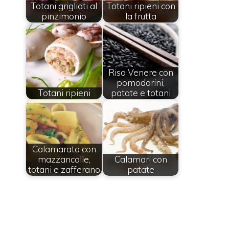
Totani grigliati al
Totani ripieni con
pinzimonio
la frutta
Riso Venere con
pomodorini,
Totani ripieni
patate e totani
Calamarata con
mazzancolle,
Calamari con
totani e zafferano
patate