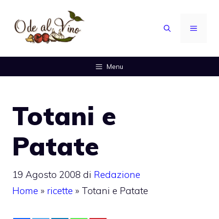
Vai
al
MENU
contenuto
Menu
Totani e
Patate
19 Agosto 2008
di
Redazione
Home
»
ricette
»
Totani e Patate