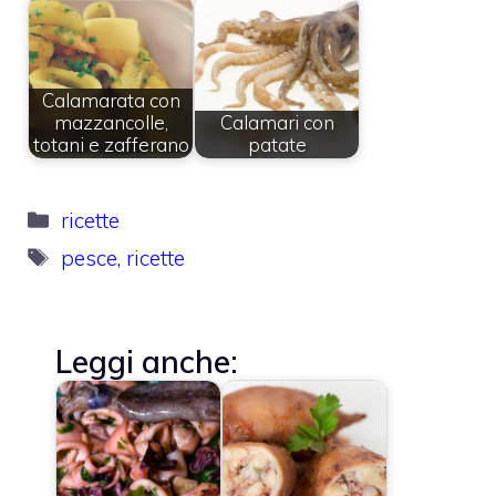
Calamarata con
mazzancolle,
Calamari con
totani e zafferano
patate
Categorie
ricette
Tag
pesce
,
ricette
Leggi anche: