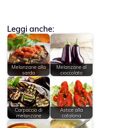
Leggi anche:
Melanzane alla
Melanzane al
sarda
cioccolato
Carpaccio di
Astice alla
melanzane
catalana