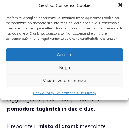
Adesso
scaldate in una padella l’olio
fino a
Gestisci Consenso Cookie
quando
non sarà diventato ben caldo:
immergete le melanzane e lasciatele dorate.
Per fornire le migliori esperienze, utilizziamo tecnologie come i cookie per
memorizzare e/o accedere alle informazioni del dispositivo. Il consenso a
queste tecnologie ci permetterà di elaborare dati come il comportamento di
navigazione o ID unici su questo sito. Non acconsentire o ritirare il
Non appena saranno
diventate dorate
consenso può influire negativamente su alcune caratteristiche e funzioni.
toglietele dalla padella,
scolatele e
posatele su un foglio di carta assorbente da
Accetta
cucina per togliere l’olio in eccesso.
Nega
Disponete le melanzane su una teglia che
Visualizza preferenze
dovrà poi andare in forno.
Cookie Policy
Dichiarazione sulla Privacy
Aggiungete il pepe e poi preparate
i
pomodori: tagliateli in due e due.
Preparate il
misto di aromi:
mescolate