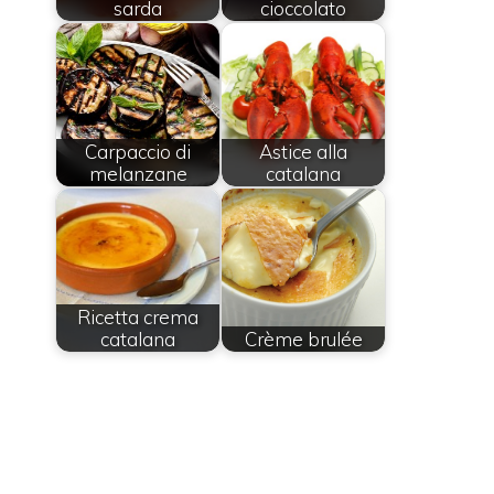
sarda
cioccolato
Carpaccio di
Astice alla
melanzane
catalana
Ricetta crema
catalana
Crème brulée