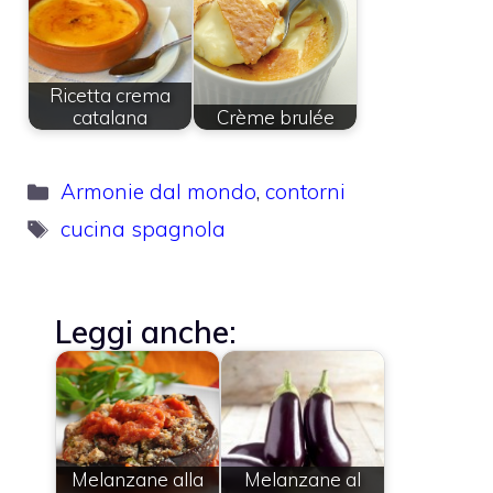
Ricetta crema
catalana
Crème brulée
Categorie
Armonie dal mondo
,
contorni
Tag
cucina spagnola
Leggi anche:
Melanzane alla
Melanzane al