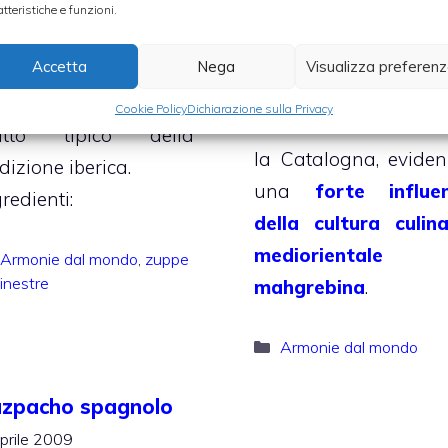
sta e fagioli alla
atteristiche e funzioni.
ricetta, della tradizi
neta
. Vediamo
spagnola della rivi
Accetta
Nega
Visualizza preferen
sieme gli ingredienti
mediterranea, a m
r preparare questo
Cookie Policy
Dichiarazione sulla Privacy
strada tra l’Andalusi
atto tipico della
la Catalogna, eviden
dizione iberica.
una
forte influe
redienti:
della cultura culina
mediorientale
Categorie
Armonie dal mondo
,
zuppe
inestre
mahgrebina
.
Categorie
Armonie dal mondo
zpacho spagnolo
prile 2009