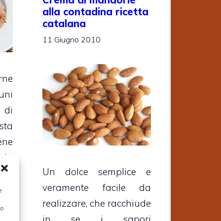
alla contadina ricetta
catalana
11 Giugno 2010
rne
uni
 di
sta
ene
 in
Un dolce semplice e
 le
veramente facile da
sto
e
realizzare, che racchiude
ndo
to
in se i sapori
sta