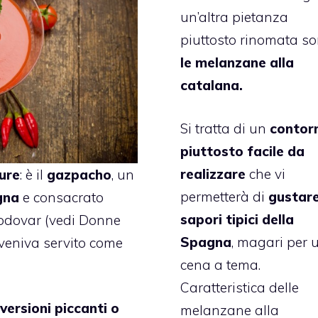
un’altra pietanza
piuttosto rinomata s
le melanzane alla
catalana.
Si tratta di un
contor
piuttosto facile da
realizzare
che vi
ure
: è il
gazpacho
, un
permetterà di
gustare
gna
e consacrato
sapori tipici della
modovar (vedi Donne
Spagna
, magari per 
e veniva servito come
cena a tema.
Caratteristica delle
versioni piccanti o
melanzane alla