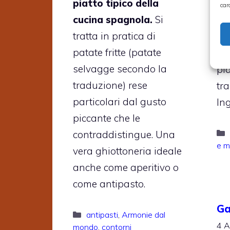
piatto tipico della
pa
car
cucina spagnola.
Si
ve
tratta in pratica di
in
patate fritte (patate
pe
selvagge secondo la
pi
traduzione) rese
tra
particolari dal gusto
Ing
piccante che le
contraddistingue. Una
e m
vera ghiottoneria ideale
anche come aperitivo o
come antipasto.
Ga
Categorie
antipasti
,
Armonie dal
4 A
mondo
,
contorni