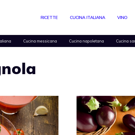
RICETTE
CUCINA ITALIANA
VINO
taliana
Cucina messicana
Cucina napoletana
Cucina sa
gnola