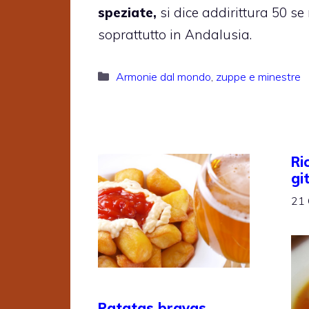
speziate,
si dice addirittura 50 se
soprattutto in Andalusia.
Categorie
Armonie dal mondo
,
zuppe e minestre
Ri
gi
21 
Patatas bravas