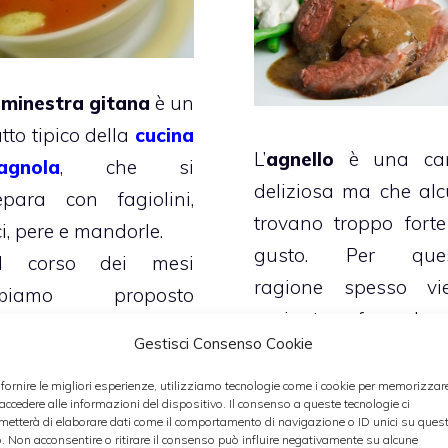
a
minestra gitana
è un
tto tipico della
cucina
L’
agnello
è una ca
agnola
, che si
deliziosa ma che alc
epara con fagiolini,
trovano troppo forte
i, pere e mandorle.
gusto. Per que
l corso dei mesi
ragione spesso vi
bbiamo proposto
cucinata facendo
iverse
zuppe e
Gestisci Consenso Cookie
modo di eliminarne
nestre
come la
zuppa
asprezze ed il gu
 fornire le migliori esperienze, utilizziamo tecnologie come i cookie per memorizzar
 patate aromatica
, la
 accedere alle informazioni del dispositivo. Il consenso a queste tecnologie ci
intenso utilizza
nestra maritata
e la
metterà di elaborare dati come il comportamento di navigazione o ID unici su ques
o. Non acconsentire o ritirare il consenso può influire negativamente su alcune
spezie ed aromi
. Que