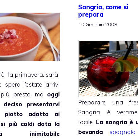
Sangria, come si
prepara
10 Gennaio 2008
rà la primavera, sarà
e spero l’estate arrivi
 più presto, ma
oggi
Preparare una fre
 deciso presentarvi
Sangria è verame
 piatto adatto ai
facile.
La sangria è 
si più caldi data la
bevanda
spagnola
ua inimitabile