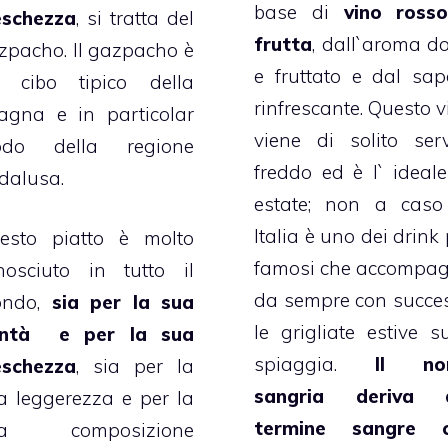
base di
vino ross
eschezza
, si tratta del
frutta
, dall`aroma do
zpacho. Il gazpacho è
e fruttato e dal sap
 cibo tipico della
rinfrescante. Questo v
agna e in particolar
viene di solito serv
do della regione
freddo ed è l` ideale
dalusa.
estate; non a caso
Italia è uno dei drink
esto piatto è molto
famosi che accompa
nosciuto in tutto il
da sempre con succe
ndo,
sia per la sua
le grigliate estive su
ntà e per la sua
spiaggia.
Il no
eschezza
, sia per la
sangria deriva 
a leggerezza e per la
termine sangre 
ua composizione