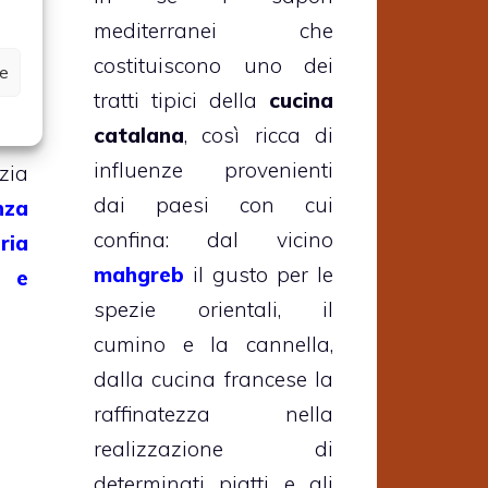
mediterranei che
one
costituiscono uno dei
era
ze
tratti tipici della
cucina
età
catalana
, così ricca di
a e
influenze provenienti
zia
dai paesi con cui
nza
confina: dal vicino
ria
mahgreb
il gusto per le
 e
spezie orientali, il
cumino e la cannella,
dalla cucina francese la
raffinatezza nella
realizzazione di
determinati piatti e gli