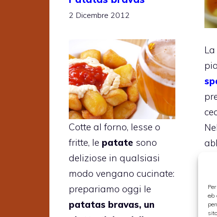
2 Dicembre 2012
L
pia
sp
pr
cec
Cotte al forno, lesse o
Ne
fritte, le
patate
sono
a
deliziose in qualsiasi
d
modo vengano cucinate:
mi
prepariamo oggi le
Per
di
e/o
patatas bravas, un
mi
per
sit