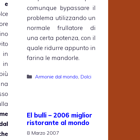
o e
comunque bypassare il
lce
problema utilizzando un
ore
normale frullatore di
ino
una certa potenza, con il
ito
quale ridurre appunto in
 in
farina le mandorle.
 in
 più
Categorie
Armonie dal mondo
,
Dolci
gna
sso
lla
me
El bulli – 2006 miglior
ristorante al mondo
dal
8 Marzo 2007
che