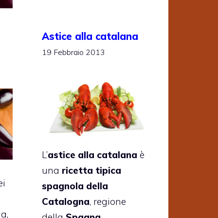
Astice alla catalana
19 Febbraio 2013
L’
astice alla catalana
è
una
ricetta tipica
ei
spagnola della
a
Catalogna
, regione
a,
della
Spagna
.