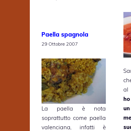
Paella spagnola
29 Ottobre 2007
Sa
ch
al
ho
un
La paella è nota
me
soprattutto come paella
s
valenciana, infatti è