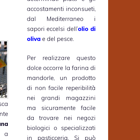
accostamenti inconsueti,
dal Mediterraneo i
sapori eccelsi dell’
olio di
oliva
e del pesce.
Per realizzare questo
dolce occorre la farina di
mandorle, un prodotto
di non facile reperibilità
nei grandi magazzini
sca
ma sicuramente facile
nte
da trovare nei negozi
una
biologici o specializzati
a
in pasticceria. Si può