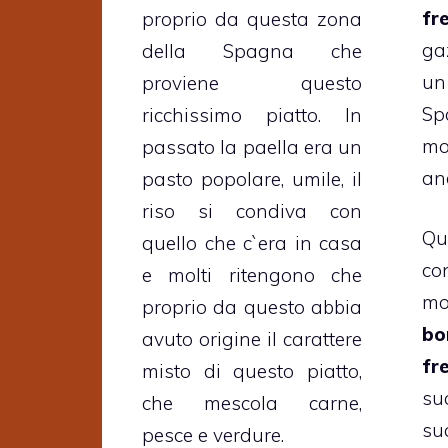
fr
proprio da questa zona
ga
della Spagna che
un
proviene questo
Sp
ricchissimo piatto. In
mo
passato la paella era un
an
pasto popolare, umile, il
riso si condiva con
Qu
quello che c`era in casa
co
e molti ritengono che
mo
proprio da questo abbia
bo
avuto origine il carattere
fr
misto di questo piatto,
su
che mescola carne,
s
pesce e verdure.