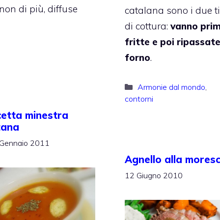
 non di più, diffuse
catalana sono i due ti
di cottura:
vanno pri
fritte e poi ripassate
forno
.
Categorie
Armonie dal mondo
,
contorni
cetta minestra
tana
Gennaio 2011
Agnello alla mores
12 Giugno 2010