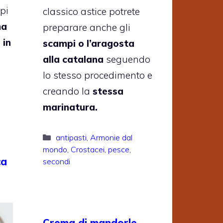
pi
classico astice potrete
ma
preparare anche gli
 in
scampi o l’aragosta
alla catalana
seguendo
lo stesso procedimento e
creando la
stessa
marinatura.
Categorie
antipasti
,
Armonie dal
mondo
,
Crostacei
,
pesce
,
ca
secondi
Crema di mandorle