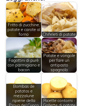
Fritto di zucchine,
patate e carote al
forno
Chifeleti di patate
Patate e vongole
Fagottini di purè
per fare un
con parmigiano e
antipasto
bacon
spagnolo
Bombas de
patatas e
mezzalune
ripiene della
Ricette contorni -
Prova del Cuoco
Gallette di patate