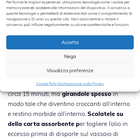
Per fornire le migliori esperienze, utilizziamo tecnologie come i cookie per
memorizzare e/o accedere alle informazioni del dispositivo. Il consenso a
queste tecnologie ci permetterà di elaborare dati come il comportamento di
Unite un po’ di
aceto
e un pizzico di
navigazione o ID unici su questo sito. Non acconsentire o ritirare il
tabasco
, poi tenete la salsa in caldo a fuoco
consenso può influire negativamente su alcune caratteristiche e funzioni.
bassissimo.
Accetta
Adesso prendete le
patate, pelatele e
Nega
tagliatele a cubetti: scaldate l’olio di oliva
Visualizza preferenze
all’interno di una padella grande
, versateci
all’interno le patate e lasciatele dorare per
Cookie Policy
Dichiarazione sulla Privacy
circa 15 minuti, ma
girandole spesso
in
modo tale che diventino croccanti all’interno
e restino morbide all’interno.
Scolatele su
della carta assorbente p
er togliere l’olio in
eccesso prima di disporle sul vassoio di