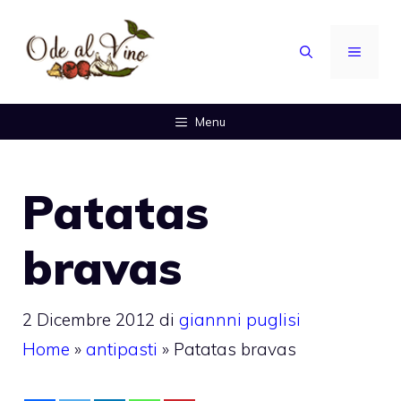
Vai
al
MENU
contenuto
Menu
Patatas
bravas
2 Dicembre 2012
di
giannni puglisi
Home
»
antipasti
»
Patatas bravas