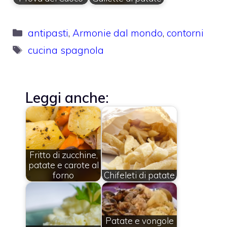
Categorie
antipasti
,
Armonie dal mondo
,
contorni
Tag
cucina spagnola
Leggi anche:
Fritto di zucchine,
patate e carote al
forno
Chifeleti di patate
Patate e vongole