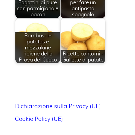
Fagottini di purè
per fare un
con parmigiano e
antipasto
bacon
spagnolo
Bombas de
patatas e
mezzalune
ripiene della
Ricette contorni -
Prova del Cuoco
Gallette di patate
Dichiarazione sulla Privacy (UE)
Cookie Policy (UE)