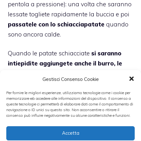
pentola a pressione): una volta che saranno
lessate togliete rapidamente la buccia e poi
passatele con lo schiacciapatate
quando
sono ancora calde.
Quando le patate schiacciate
si saranno
intiepidite aggiungete anche il burro, le
uova e un po’ di sale, poi aggiungete la
Gestisci Consenso Cookie
farina
. Mescolate gli ingredienti fino a
ottenere un
impasto morbido
. Adesso
Per fornire le migliori esperienze, utilizziamo tecnologie come i cookie per
memorizzare e/o accedere alle informazioni del dispositivo. Il consenso a
lavoratelo in modo tale da ottenere una
queste tecnologie ci permetterà di elaborare dati come il comportamento di
navigazione o ID unici su questo sito. Non acconsentire o ritirare il
sorta di salsicciotti sottili che dovrete
consenso può influire negativamente su alcune caratteristiche e funzioni.
curvare a
forma di U andando a creare una
Accetta
sorta di cornetti.