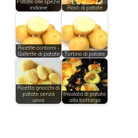
Patate alle spezie
indiane
Rosti di patate
Ricette contorni -
Gallette di patate
Tortino di patate
Ricetta gnocchi di
patate senza
Insalata di patate
uova
alla bottarga