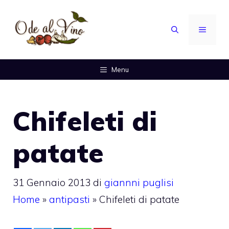
Vai
al
MENU
contenuto
Menu
Chifeleti di
patate
31 Gennaio 2013
di
giannni puglisi
Home
»
antipasti
»
Chifeleti di patate