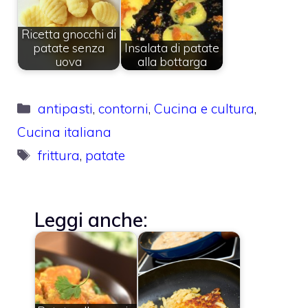
Ricetta gnocchi di
patate senza
Insalata di patate
uova
alla bottarga
Categorie
antipasti
,
contorni
,
Cucina e cultura
,
Cucina italiana
Tag
frittura
,
patate
Leggi anche: