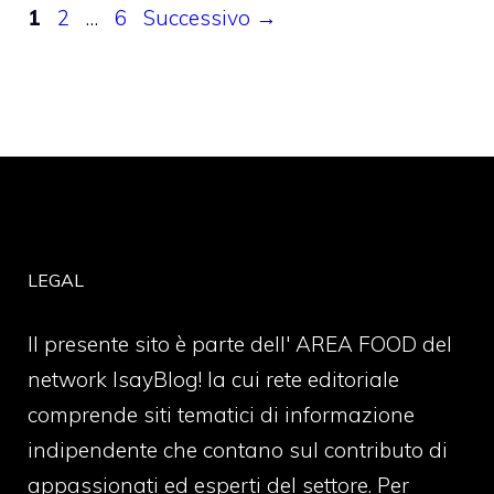
Pagina
Pagina
Pagina
1
2
…
6
Successivo
→
LEGAL
Il presente sito è parte dell' AREA FOOD del
network IsayBlog! la cui rete editoriale
comprende siti tematici di informazione
indipendente che contano sul contributo di
appassionati ed esperti del settore. Per