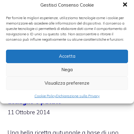
Gestisci Consenso Cookie
Per fornire le migliori esperienze, utilizziamo tecnologie come i cookie per
memorizzare e/o accedere alle informazioni del dispositivo. Il consenso a
queste tecnologie ci permetterà di elaborare dati come il comportamento di
navigazione o ID unici su questo sito. Non acconsentire o ritirare il
consenso può influire negativamente su alcune caratteristiche e funzioni.
Accetta
Nega
Visualizza preferenze
Ricette d’autunno – Broccoli con
Cookie Policy
Dichiarazione sulla Privacy
acciughe e patate
11 Ottobre 2014
Una bella ricetta autunnale a base di uno