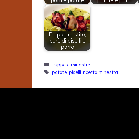
porri e patate
patate e porri
Polpo arrostito,
purè di piselli e
porro
Categorie
zuppe e minestre
Tag
patate
,
piselli
,
ricetta minestra