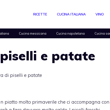
RICETTE
CUCINA ITALIANA
VINO
taliana
Cucina messicana
Cucina napoletana
Cucina sa
piselli e patate
a di piselli e patate
n piatto molto primaverile che ci accompagna con
rà a fare davvero molto caldo. I piselli freschi