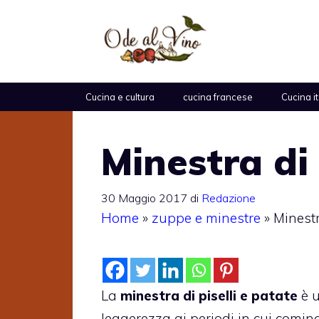
Vai
al
contenuto
Cucina e cultura
cucina francese
Cucina i
Minestra di 
30 Maggio 2017
di
Redazione
Home
»
zuppe e minestre
»
Minestr
La
minestra di piselli e patate
è u
leggerezza ai periodi in cui comince