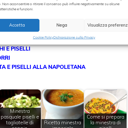
o. Non acconsentire o ritirare il consenso può influire negativamente su alcune
atteristiche e funzioni.
 fondi individuali con un ciuffetto di prezzemolo.
Accetta
Nega
Visualizza preferen
 i piselli:
Cookie Policy
Dichiarazione sulla Privacy
 E PISELLI
ORRI
TA E PISELLI ALLA NAPOLETANA
Minestra
pasquale piselli e
Come si prepara
tagliatelle di
Ricetta minestra
la minestra di