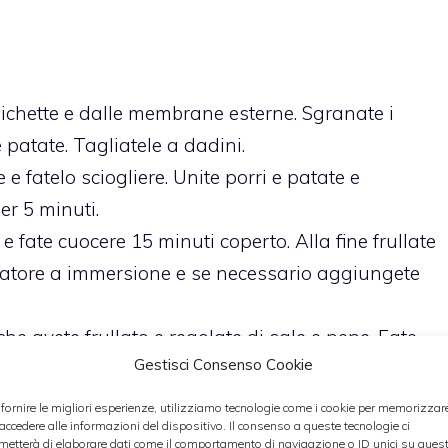
ichette e dalle membrane esterne. Sgranate i
e patate. Tagliatele a dadini.
 e fatelo sciogliere. Unite porri e patate e
er 5 minuti.
 e fate cuocere 15 minuti coperto. Alla fine frullate
latore a immersione e se necessario aggiungete
 che avete frullato e regolate di sale e pepe. Fate
Gestisci Consenso Cookie
iungendo brodo se la minestra si asciuga troppo.
 aggiungere due cucchiai di panna da cucina.
 fornire le migliori esperienze, utilizziamo tecnologie come i cookie per memorizzar
 accedere alle informazioni del dispositivo. Il consenso a queste tecnologie ci
corino grattugiato e mescolate. Regolate di sale e
metterà di elaborare dati come il comportamento di navigazione o ID unici su ques