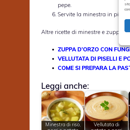
pepe.
sit
car
Servite la minestra in piatti
Altre ricette di minestre e zuppe con
ZUPPA D’ORZO CON FUNGHI
VELLUTATA DI PISELLI E P
COME SI PREPARA LA PAS
Leggi anche:
Minestra di riso,
Vellutata di