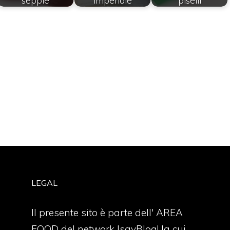
seppie
imperiale
piselli
LEGAL
Il presente sito è parte dell' AREA
FOOD del network IsayBlog! la cui