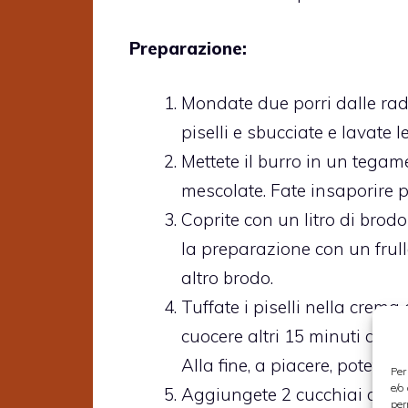
Preparazione:
Mondate due porri dalle rad
piselli e sbucciate e lavate l
Mettete il burro in un tegame
mescolate. Fate insaporire p
Coprite con un litro di brodo
la preparazione con un frul
altro brodo.
Tuffate i piselli nella crema
cuocere altri 15 minuti agg
Alla fine, a piacere, potete
Per
e/o
Aggiungete 2 cucchiai di pe
per