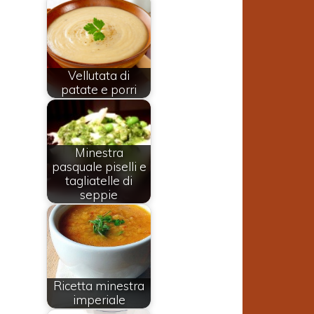
Vellutata di
patate e porri
Minestra
pasquale piselli e
tagliatelle di
seppie
Ricetta minestra
imperiale