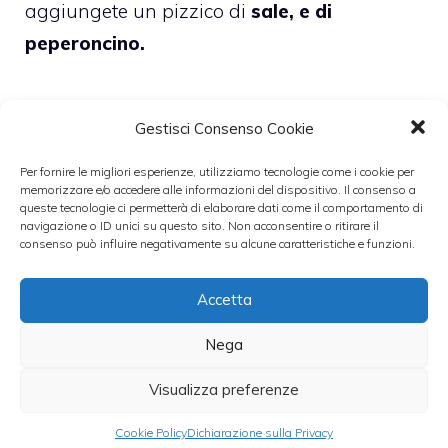
aggiungete un pizzico di
sale, e di
peperoncino.
Gestisci Consenso Cookie
Prendete
4 fette di pan carrè e bagnatele
Per fornire le migliori esperienze, utilizziamo tecnologie come i cookie per
memorizzare e/o accedere alle informazioni del dispositivo. Il consenso a
con l’acqua
e aggiungetele agli altri
queste tecnologie ci permetterà di elaborare dati come il comportamento di
ingredienti, aggiungete anche un paio di
navigazione o ID unici su questo sito. Non acconsentire o ritirare il
consenso può influire negativamente su alcune caratteristiche e funzioni.
cucchiai di
aceto bianco, 2 dl di yogurt
intero, 3 cucchiai di acqua
minerale fredda,
Accetta
un cucchiaio di
olio extravergine d’oliva
e
Nega
poi continuate a
frullare tutti gli
ingredienti.
Visualizza preferenze
Cookie Policy
Dichiarazione sulla Privacy