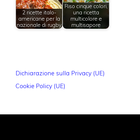
Riso cinque colori,
2 ricette italo-
una ricetta
americane per la
multicolore e
nazionale di rugby
multisapore
Dichiarazione sulla Privacy (UE)
Cookie Policy (UE)