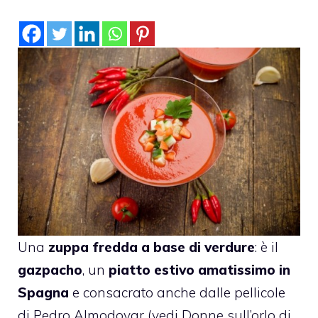
Una
zuppa fredda a base di verdure
: è il
gazpacho
, un
piatto estivo amatissimo in
Spagna
e consacrato anche dalle pellicole
di Pedro Almodovar (vedi Donne sull’orlo di