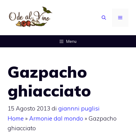
Vai
al
MENU
contenuto
Menu
Gazpacho
ghiacciato
15 Agosto 2013
di
giannni puglisi
Home
»
Armonie dal mondo
»
Gazpacho
ghiacciato