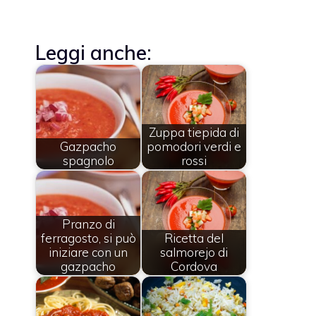
Leggi anche:
Zuppa tiepida di
Gazpacho
pomodori verdi e
spagnolo
rossi
Pranzo di
ferragosto, si può
Ricetta del
iniziare con un
salmorejo di
gazpacho
Cordova