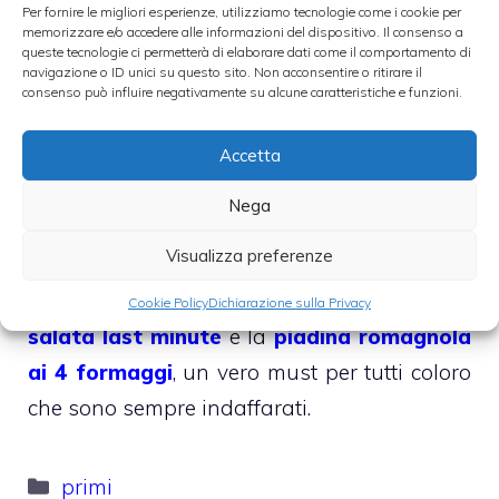
La
pasta alla norcina
è un tipico piatto
Per fornire le migliori esperienze, utilizziamo tecnologie come i cookie per
memorizzare e/o accedere alle informazioni del dispositivo. Il consenso a
Umbro che si prepara con salsiccia e panna,
queste tecnologie ci permetterà di elaborare dati come il comportamento di
navigazione o ID unici su questo sito. Non acconsentire o ritirare il
anche se esistono ormai diverse varianti di
consenso può influire negativamente su alcune caratteristiche e funzioni.
questa appetitosa ricetta.
Accetta
Questo primo piatto è abbastanza semplice
da preparare e per questo potrebbe
Nega
aggiungersi senza problemi alla lista delle
Visualizza preferenze
nostre ricette veloci insieme alle
barchette
croccanti con mousse di tonno
, la
torta
Cookie Policy
Dichiarazione sulla Privacy
salata last minute
e la
piadina romagnola
ai 4 formaggi
, un vero must per tutti coloro
che sono sempre indaffarati.
Categorie
primi