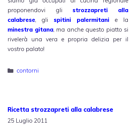
siamo già occupati di cucina regionale
proponendovi gli
strozzapreti alla
calabrese
, gli
spitini palermitani
e la
minestra gitana
, ma anche questo piatto si
rivelerà una vera e propria delizia per il
vostro palato!
Categorie
contorni
Ricetta strozzapreti alla calabrese
25 Luglio 2011