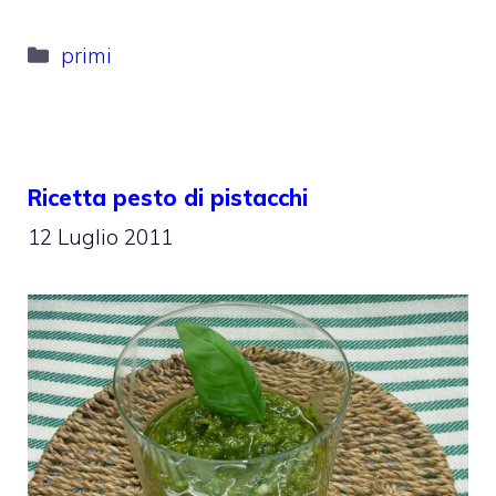
Categorie
primi
Ricetta pesto di pistacchi
12 Luglio 2011