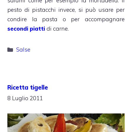
salumi come per esempio la mortadella. Il
pesto di pistacchi invece, si può usare per
condire la pasta o per accompagnare
secondi piatti
di carne.
Categorie
Salse
Ricetta tigelle
8 Luglio 2011