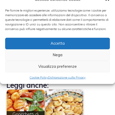
salsa e una parte del parmigiano,
Per fornire le migliori esperienze, utilizziamo tecnologie come i cookie per
amalgamando bene il tutto.
memorizzare e/o accedere alle informazioni del dispositivo. Il consenso a
queste tecnologie ci permetterà di elaborare dati come il comportamento di
navigazione o ID unici su questo sito. Non acconsentire o ritirare il
La superficie degli gnocchi va poi ricoperta
consenso può influire negativamente su alcune caratteristiche e funzioni.
con la salsa e il parmigiano restanti e la
Accetta
mozzarella tagliata a pezzetti. Gli gnocchi
vanno lasciati gratinare in forno a circa 200°
Nega
e in ultimo serviti guarniti da foglioline di
Visualizza preferenze
basilico.
Cookie Policy
Dichiarazione sulla Privacy
Leggi anche:
Gnocchetti di