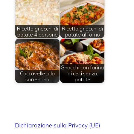
Ricetta gnocchi di
Ricetta gnocchi di
patate 4 persone
patate al forno
Gnocchi con farina
Caccavelle alla
di ceci senza
sorrentina
patate
Dichiarazione sulla Privacy (UE)