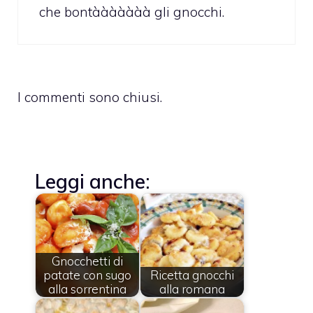
che bontààààààà gli gnocchi.
I commenti sono chiusi.
Leggi anche:
Gnocchetti di
patate con sugo
Ricetta gnocchi
alla sorrentina
alla romana