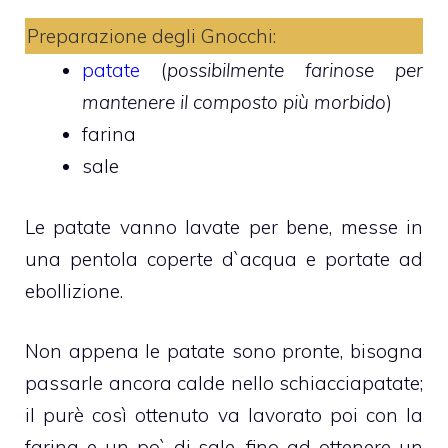
Preparazione degli Gnocchi:
patate
(
possibilmente farinose per
mantenere il composto più morbido
)
farina
sale
Le patate vanno lavate per bene, messe in
una pentola coperte d`acqua e portate ad
ebollizione.
Non appena le patate sono pronte, bisogna
passarle ancora calde nello schiacciapatate;
il purè così ottenuto va lavorato poi con la
farina e un po` di sale, fino ad ottenere un