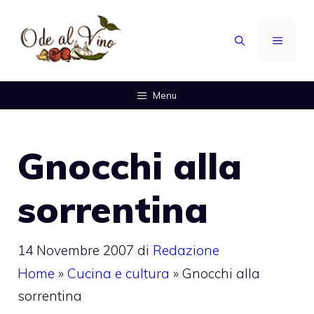
Vai
al
MENU
contenuto
Menu
Gnocchi alla
sorrentina
14 Novembre 2007
di
Redazione
Home
»
Cucina e cultura
»
Gnocchi alla
sorrentina