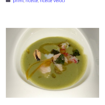
primi
,
ricette
,
ricette veloci