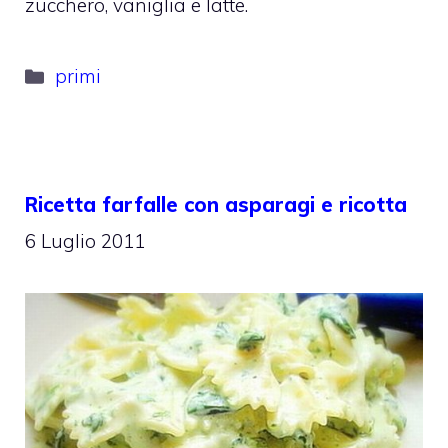
zucchero, vaniglia e latte.
Categorie
primi
Ricetta farfalle con asparagi e ricotta
6 Luglio 2011