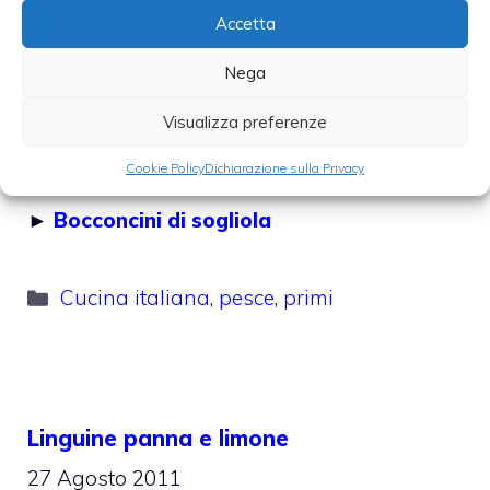
IL PESCE
Accetta
Nega
►
Zuppa di pesce alla bretone
Visualizza preferenze
►
Baccalà in guazzetto
Cookie Policy
Dichiarazione sulla Privacy
►
Bocconcini di sogliola
Categorie
Cucina italiana
,
pesce
,
primi
Linguine panna e limone
27 Agosto 2011