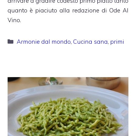
arrivare a gradire codesto primo piatto tanto
quanto è piaciuto alla redazione di Ode Al
Vino.
Categorie
Armonie dal mondo
,
Cucina sana
,
primi