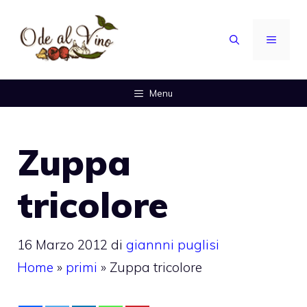
Vai
al
MENU
contenuto
Menu
Zuppa
tricolore
16 Marzo 2012
di
giannni puglisi
Home
»
primi
»
Zuppa tricolore