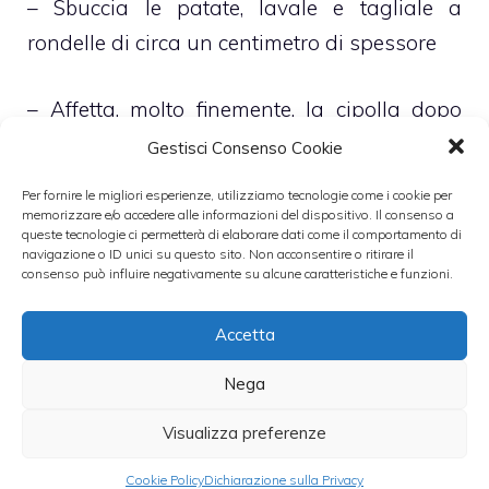
– Sbuccia le patate, lavale e tagliale a
rondelle di circa un centimetro di spessore
– Affetta, molto finemente, la cipolla dopo
averla pulita e sbucciata
Gestisci Consenso Cookie
Per fornire le migliori esperienze, utilizziamo tecnologie come i cookie per
– Versa l’olio extravergine di oliva, con un
memorizzare e/o accedere alle informazioni del dispositivo. Il consenso a
queste tecnologie ci permetterà di elaborare dati come il comportamento di
pizzico di peperoncino, in una capiente
navigazione o ID unici su questo sito. Non acconsentire o ritirare il
consenso può influire negativamente su alcune caratteristiche e funzioni.
pentola
Accetta
– Lascia soffriggere per alcuni minuti
dunque aggiungi tutti gli ingredienti
Nega
Visualizza preferenze
– Mescola accuratamente, così da far
adeguatamente insaporire il tutto, quindi
Cookie Policy
Dichiarazione sulla Privacy