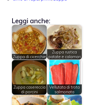
Leggi anche:
Zuppa rustica
Zuppa di cicerchie
patate e calamari
Zuppa casereccia
Vellutata di trota
di porcini
salmonata