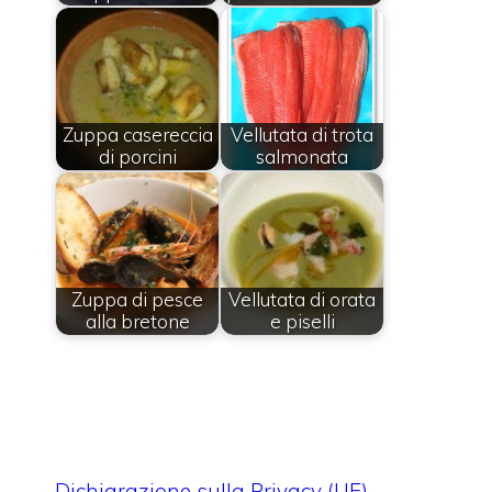
Zuppa casereccia
Vellutata di trota
di porcini
salmonata
Zuppa di pesce
Vellutata di orata
alla bretone
e piselli
Dichiarazione sulla Privacy (UE)