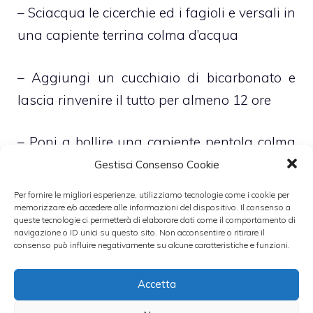
– Sciacqua le cicerchie ed i fagioli e versali in
una capiente terrina colma d’acqua
– Aggiungi un cucchiaio di bicarbonato e
lascia rinvenire il tutto per almeno 12 ore
– Poni a bollire una capiente pentola colma
d’acqua salata
Gestisci Consenso Cookie
Per fornire le migliori esperienze, utilizziamo tecnologie come i cookie per
– Unisci i legumi secchi, dopo averli scolati e
memorizzare e/o accedere alle informazioni del dispositivo. Il consenso a
queste tecnologie ci permetterà di elaborare dati come il comportamento di
sciacquati, entrambi i dadi, la lattuga, che in
navigazione o ID unici su questo sito. Non acconsentire o ritirare il
consenso può influire negativamente su alcune caratteristiche e funzioni.
precedenza avrai lavato e ridotto a
striscioline, il prosciutto, tagliato a dadini, il
Accetta
concentrato di pomodoro, i gambi di sedano,