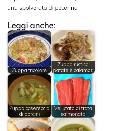
una spolverata di pecorino.
Leggi anche:
Zuppa rustica
Zuppa tricolore
patate e calamari
Zuppa casereccia
Vellutata di trota
di porcini
salmonata