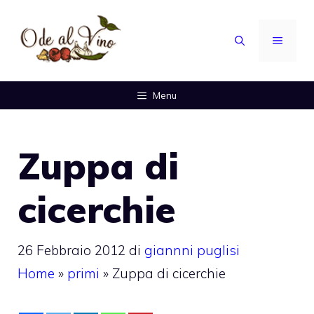
Vai
al
MENU
contenuto
Menu
Zuppa di
cicerchie
26 Febbraio 2012
di
giannni puglisi
Home
»
primi
»
Zuppa di cicerchie