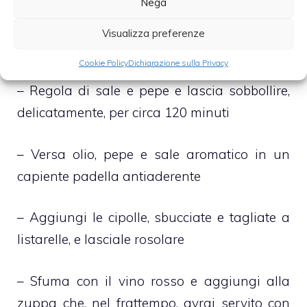
Nega
lavati e tagliati a tocchetti, le carote,
sbucciate e tagliate a rondelle e le patate,
Visualizza preferenze
sbucciate e tagliate a dadini
Cookie Policy
Dichiarazione sulla Privacy
– Regola di sale e pepe e lascia sobbollire,
delicatamente, per circa 120 minuti
– Versa olio, pepe e sale aromatico in un
capiente padella antiaderente
– Aggiungi le cipolle, sbucciate e tagliate a
listarelle, e lasciale rosolare
– Sfuma con il vino rosso e aggiungi alla
zuppa che, nel frattempo, avrai servito con