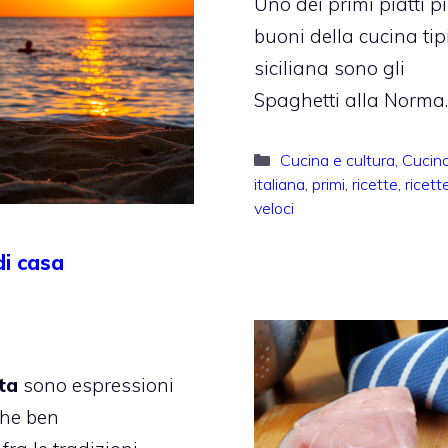
Uno dei primi piatti p
buoni della cucina tip
siciliana sono gli
Spaghetti alla Norma.
Categorie
Cucina e cultura
,
Cucin
italiana
,
primi
,
ricette
,
ricett
veloci
 di casa
ta
sono espressioni
 che ben