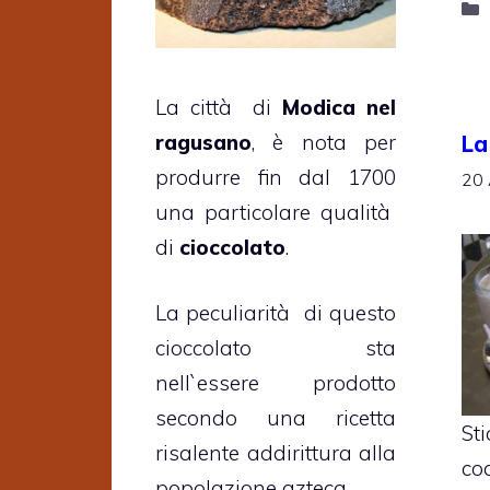
La città di
Modica nel
ragusano
, è nota per
La
produrre fin dal 1700
20 
una particolare qualità
di
cioccolato
.
La peculiarità di questo
cioccolato sta
nell`essere prodotto
secondo una ricetta
St
risalente addirittura alla
co
popolazione azteca.