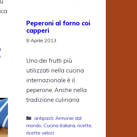
iù
ica
Peperoni al forno coi
capperi
8 Aprile 2013
a
e
Uno dei frutti più
utilizzati nella cucina
internazionale è il
peperone. Anche nella
tradizione culinaria
Categorie
antipasti
,
Armonie dal
mondo
,
Cucina italiana
,
ricette
,
ricette veloci