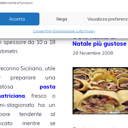
atteristiche e funzioni.
asta dura,
con le
rme che possono
Accetta
Nega
Visualizza preferen
ere un peso che varia
Le Scacce Ragusan
Cookie Policy
Dichiarazione sulla Privacy
 4 a 12 chilogrammi
,
tra le ricette di
n spessore da 10 a 18
Natale più gustose
timetri.
28 Novembre 2008
Pecorino Siciliano, utile
r preparare una
ustosa
pasta
atriciana
, fresco o
mi-stagionato ha un
pore tendente al
licato mentre se