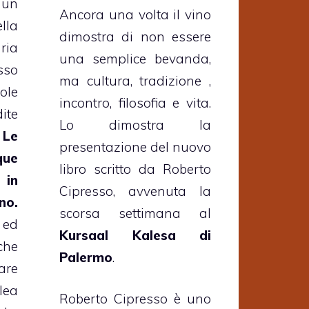
 un
Ancora una volta il vino
lla
dimostra di non essere
ria
una semplice bevanda,
sso
ma cultura, tradizione ,
ole
incontro, filosofia e vita.
ite
Lo dimostra la
.
Le
presentazione del nuovo
que
libro scritto da Roberto
 in
Cipresso, avvenuta la
no.
scorsa settimana al
 ed
Kursaal Kalesa di
che
Palermo
.
are
lea
Roberto Cipresso è uno