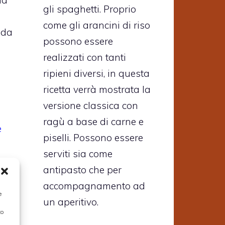
na
gli spaghetti. Proprio
come gli arancini di riso
lda
possono essere
realizzati con tanti
ripieni diversi, in questa
ricetta verrà mostrata la
versione classica con
ragù a base di carne e
e
piselli. Possono essere
serviti sia come
antipasto che per
accompagnamento ad
a
e
un aperitivo.
,
to