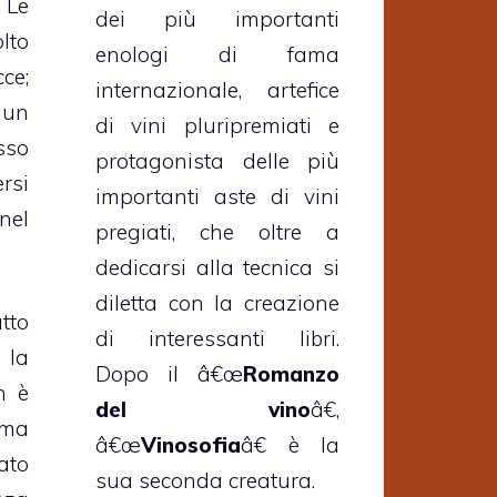
 Le
dei più importanti
lto
enologi di fama
ce;
internazionale, artefice
 un
di vini pluripremiati e
sso
protagonista delle più
rsi
importanti aste di vini
nel
pregiati, che oltre a
dedicarsi alla tecnica si
diletta con la creazione
tto
di interessanti libri.
 la
Dopo il â€œ
Romanzo
n è
del vino
â€,
 ma
â€œ
Vinosofia
â€ è la
ato
sua seconda creatura.