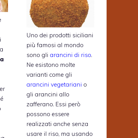
e
Uno dei prodotti siciliani
i
più famosi al mondo
na
sono gli
arancini di riso
.
ta
Ne esistono molte
varianti come gli
arancini vegetariani
o
er
gli arancini allo
hé
zafferano. Essi però
o
possono essere
realizzati anche senza
usare il riso, ma usando