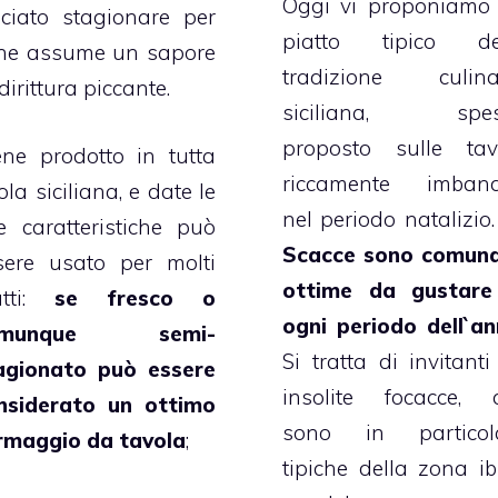
Oggi vi proponiamo
sciato stagionare per
piatto tipico de
ne assume un sapore
tradizione culina
irittura piccante.
siciliana, spe
proposto sulle tav
ene prodotto in tutta
riccamente imband
sola siciliana, e date le
nel periodo natalizio
e caratteristiche può
Scacce sono comun
sere usato per molti
ottime da gustare
atti:
se fresco o
ogni periodo dell`an
omunque semi-
Si tratta di invitanti
agionato può essere
insolite focacce, 
nsiderato un ottimo
sono in particol
rmaggio da tavola
;
tipiche della zona ib