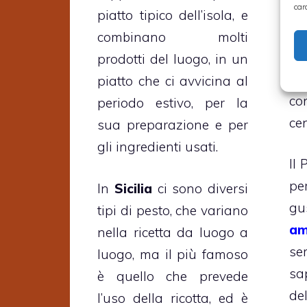
car
p
piatto tipico dell’isola, e
fo
combinano molti
av
prodotti del luogo, in un
da
piatto che ci avvicina al
co
periodo estivo, per la
cen
sua preparazione e per
gli ingredienti usati.
Il 
pe
In
Sicilia
ci sono diversi
g
tipi di pesto, che variano
am
nella ricetta da luogo a
se
luogo, ma il più famoso
sa
è quello che prevede
de
l’uso della ricotta, ed è