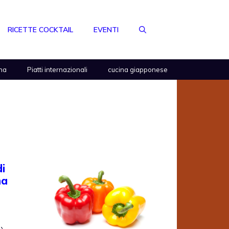
RICETTE COCKTAIL
EVENTI
na
Piatti internazionali
cucina giapponese
i
ma