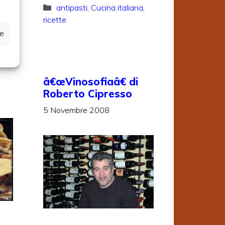
Categorie
antipasti
,
Cucina italiana
,
ricette
ze
e
â€œVinosofiaâ€ di
Roberto Cipresso
5 Novembre 2008