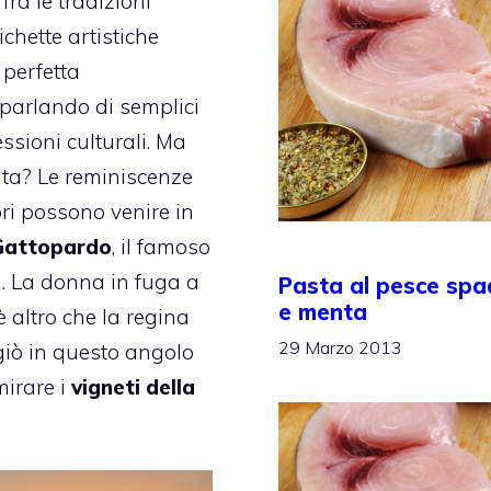
fra le tradizioni
tichette artistiche
a perfetta
 parlando di semplici
ssioni culturali. Ma
ta? Le reminiscenze
ori possono venire in
Gattopardo
, il famoso
 La donna in fuga a
Pasta al pesce sp
e menta
è altro che la regina
29 Marzo 2013
ugiò in questo angolo
mirare i
vigneti della