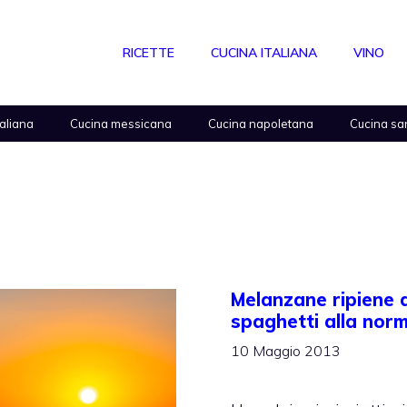
RICETTE
CUCINA ITALIANA
VINO
taliana
Cucina messicana
Cucina napoletana
Cucina sa
Melanzane ripiene d
spaghetti alla nor
10 Maggio 2013