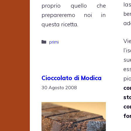
la
proprio quello che
be
prepareremo noi in
add
questa ricetta.
Vi
Categorie
primi
l’i
su
es
Cioccolato di Modica
pi
c
30 Agosto 2008
st
co
fo