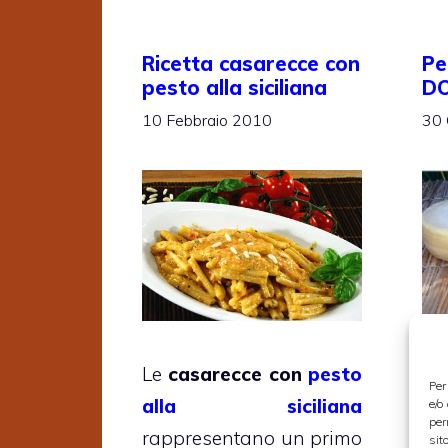
Ricetta casarecce con
Pe
pesto alla siciliana
D
10 Febbraio 2010
30 
I
Le
casarecce con
pesto
Per
D
alla siciliana
e/o
per
la
rappresentano un primo
sit