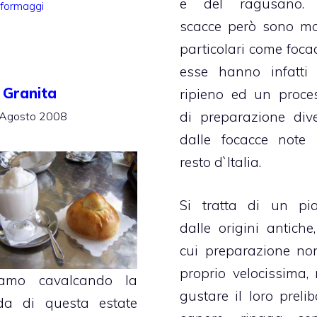
e del ragusano.
Categorie
formaggi
scacce però sono mo
particolari come focac
esse hanno infatti
 Granita
ripieno ed un proce
di preparazione dive
Agosto 2008
dalle focacce note 
resto d`Italia.
Si tratta di un pia
dalle origini antiche,
cui preparazione no
proprio velocissima,
iamo cavalcando la
gustare il loro prelib
da di questa estate