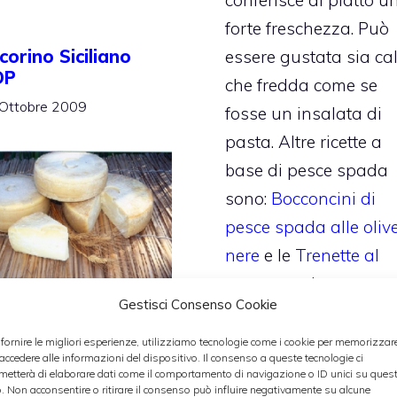
conferisce al piatto u
forte freschezza. Può
corino Siciliano
essere gustata sia ca
OP
che fredda come se
Ottobre 2009
fosse un insalata di
pasta. Altre ricette a
base di pesce spada
sono:
Bocconcini di
pesce spada alle oliv
nere
e le
Trenette al
pesce spada
.
Gestisci Consenso Cookie
l
Pecorino Siciliano
Categorie
Cucina e cultura
,
Cucin
 fornire le migliori esperienze, utilizziamo tecnologie come i cookie per memorizzar
OP
è un formaggio di
italiana
,
pesce
,
primi
,
ricette
 accedere alle informazioni del dispositivo. Il consenso a queste tecnologie ci
metterà di elaborare dati come il comportamento di navigazione o ID unici su ques
ricette veloci
tte di pecora intero a
o. Non acconsentire o ritirare il consenso può influire negativamente su alcune