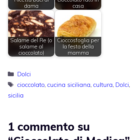
dama
casa
Salame del Re (o
Cioccosfoglia per
salame al
la festa della
cioccolato)
mamma
Categorie
Dolci
Tag
cioccolato
,
cucina siciliana
,
cultura
,
Dolci
,
sicilia
1 commento su