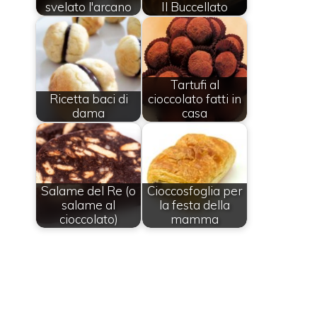
svelato l'arcano
Il Buccellato
Tartufi al
Ricetta baci di
cioccolato fatti in
dama
casa
Salame del Re (o
Cioccosfoglia per
salame al
la festa della
cioccolato)
mamma