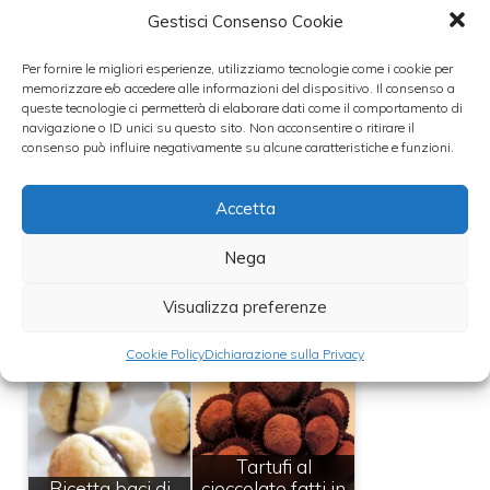
cioccolato di Modica, da provare sia al
Gestisci Consenso Cookie
naturale che aromatizzato. Tra i vari dolci
Per fornire le migliori esperienze, utilizziamo tecnologie come i cookie per
che si possono fare col cioccolato è
memorizzare e/o accedere alle informazioni del dispositivo. Il consenso a
impossibile non citare la
Torta Sacher
.
queste tecnologie ci permetterà di elaborare dati come il comportamento di
navigazione o ID unici su questo sito. Non acconsentire o ritirare il
consenso può influire negativamente su alcune caratteristiche e funzioni.
Leggi anche:
Accetta
Nega
Si dice cioccolato
Visualizza preferenze
o cioccolata? Ecco
svelato l'arcano
Il Buccellato
Cookie Policy
Dichiarazione sulla Privacy
Tartufi al
Ricetta baci di
cioccolato fatti in