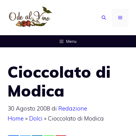
Vai
al
MENU
contenuto
Menu
Cioccolato di
Modica
30 Agosto 2008
di
Redazione
Home
»
Dolci
»
Cioccolato di Modica