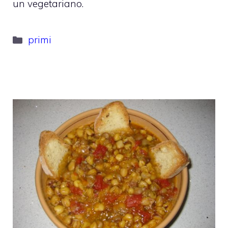
un vegetariano.
Categorie
primi