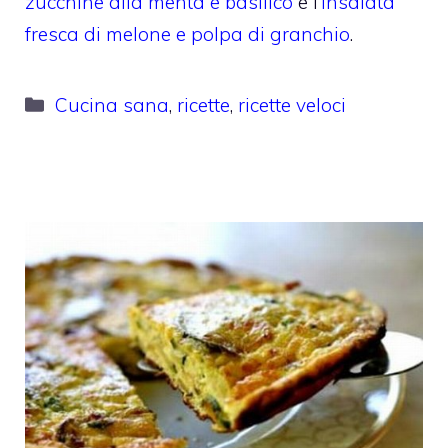
zucchine alla menta e basilico
e l’
Insalata
fresca di melone e polpa di granchio
.
Categorie
Cucina sana
,
ricette
,
ricette veloci