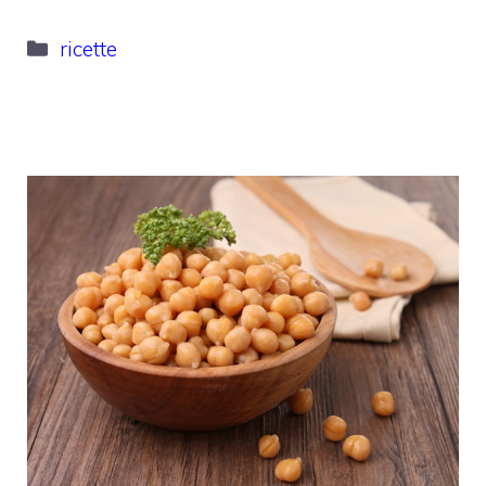
Categorie
ricette