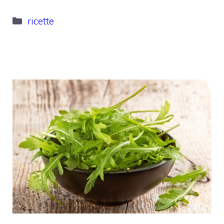
Categorie
ricette