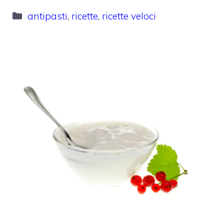
Categorie
antipasti
,
ricette
,
ricette veloci