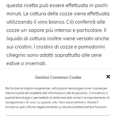
questa ricetta può essere effettuata in pochi
minuti. Le cottura delle cozze viene effettuata
utilizzando il vino bianco. Ciò conferirà alle
cozze un sapore più intenso e particolare. Il
liquido di cottura inoltre viene versato anche
sui crostini. I crostini di cozze e pomodorini
ciliegino sono adatti soprattutto alle cene
estive o invernali.
Altri crostini semplici da preparare sono i
Gestisci Consenso Cookie
Crostini di finferli e groviera
e
Crostini con
crema di melanzane
.
Per fornire le migliori esperienze, utilizziamo tecnologie come i cookie per
memorizzare e/o accedere alle informazioni del dispositivo. Il consenso a
queste tecnologie ci permetterà di elaborare dati come il comportamento di
navigazione o ID unici su questo sito. Non acconsentire o ritirare il
Categorie
antipasti
,
Cucina sana
,
ricette
,
ricette
consenso può influire negativamente su alcune caratteristiche e funzioni.
veloci