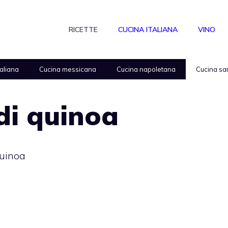
RICETTE
CUCINA ITALIANA
VINO
taliana
Cucina messicana
Cucina napoletana
Cucina sa
di quinoa
quinoa