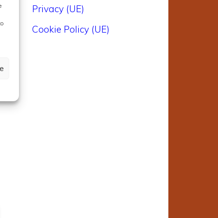
e
Privacy (UE)
to
Cookie Policy (UE)
ze
a