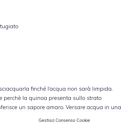
tugiato
 sciacquarla finché l’acqua non sarà limpida.
 perchè la quinoa presenta sullo strato
onferisce un sapore amaro. Versare acqua in una
n pizzico di sale e la quinoa. Lessarla finchè i
Gestisci Consenso Cookie
 maggior parte dell’acqua aumentando così di