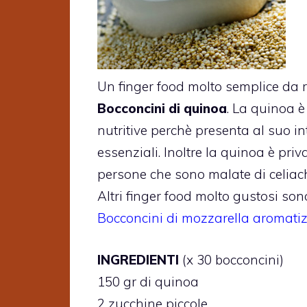
Un finger food molto semplice da r
Bocconcini di quinoa
. La quinoa 
nutritive perchè presenta al suo i
essenziali. Inoltre la quinoa è priv
persone che sono malate di celiach
Altri finger food molto gustosi sono
Bocconcini di mozzarella aromatiz
INGREDIENTI
(x 30 bocconcini)
150 gr di quinoa
2 zucchine piccole