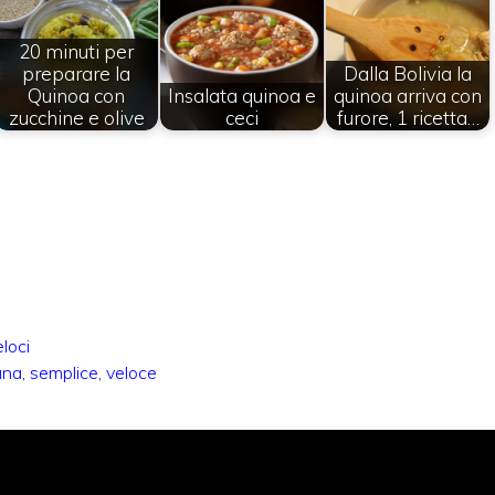
20 minuti per
preparare la
Dalla Bolivia la
Quinoa con
Insalata quinoa e
quinoa arriva con
zucchine e olive
ceci
furore, 1 ricetta…
eloci
ana
,
semplice
,
veloce