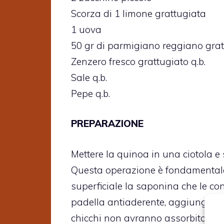
Scorza di 1 limone grattugiata
1 uova
50 gr di parmigiano reggiano grat
Zenzero fresco grattugiato q.b.
Sale q.b.
Pepe q.b.
PREPARAZIONE
Mettere la quinoa in una ciotola e
Questa operazione è fondamentale
superficiale la saponina che le c
padella antiaderente, aggiungere u
chicchi non avranno assorbito la