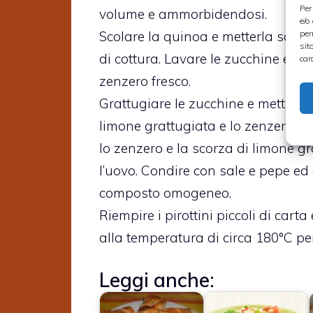
Per
volume e ammorbidendosi.
e/o
Scolare la quinoa e metterla sotto
per
sit
di cottura. Lavare le zucchine e ta
car
zenzero fresco.
Grattugiare le zucchine e metterle
limone grattugiata e lo zenzero gr
lo zenzero e la scorza di limone gr
l’uovo. Condire con sale e pepe ed
composto omogeneo.
Riempire i pirottini piccoli di cart
alla temperatura di circa 180°C per 
Leggi anche: