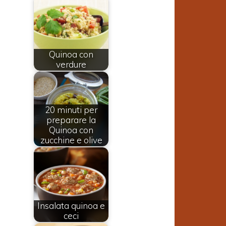
Quinoa con
verdure
20 minuti per
preparare la
Quinoa con
zucchine e olive
Insalata quinoa e
ceci