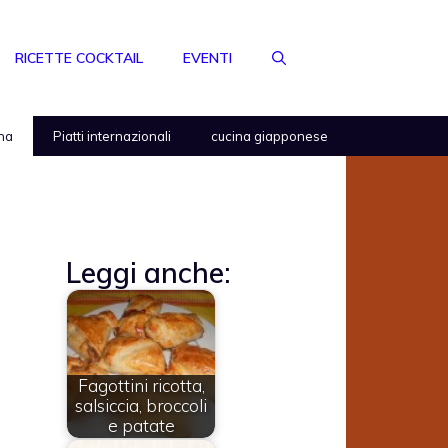
RICETTE COCKTAIL
EVENTI
na
Piatti internazionali
cucina giapponese
Leggi anche:
Fagottini ricotta,
salsiccia, broccoli
e patate