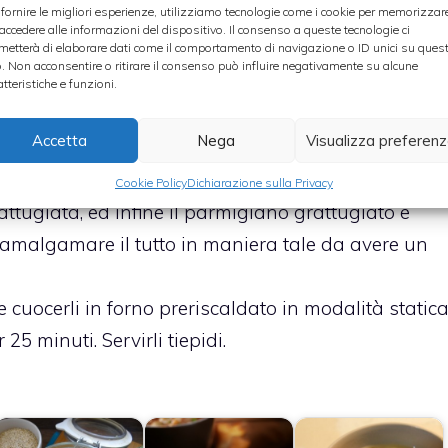
 fornire le migliori esperienze, utilizziamo tecnologie come i cookie per memorizzar
 accedere alle informazioni del dispositivo. Il consenso a queste tecnologie ci
 acqua corrente fredda per interrompere il processo
metterà di elaborare dati come il comportamento di navigazione o ID unici su ques
o. Non acconsentire o ritirare il consenso può influire negativamente su alcune
gliarle. Ripetere la stessa operazione con lo
atteristiche e funzioni.
Accetta
Nega
Visualizza preferen
 in un recipiente grande. Aggiungere la scorza di 1
attugiato. Aggiungere la quinoa lessata, di nuovo
Cookie Policy
Dichiarazione sulla Privacy
attugiata, ed infine il parmigiano grattugiato e
 amalgamare il tutto in maniera tale da avere un
a e cuocerli in forno preriscaldato in modalità static
25 minuti. Servirli tiepidi.