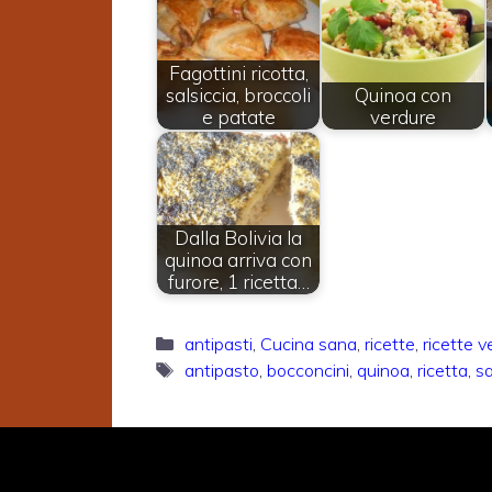
Fagottini ricotta,
salsiccia, broccoli
Quinoa con
e patate
verdure
Dalla Bolivia la
quinoa arriva con
furore, 1 ricetta…
Categorie
antipasti
,
Cucina sana
,
ricette
,
ricette v
Tag
antipasto
,
bocconcini
,
quinoa
,
ricetta
,
s