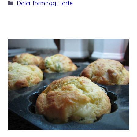
Categorie
Dolci
,
formaggi
,
torte