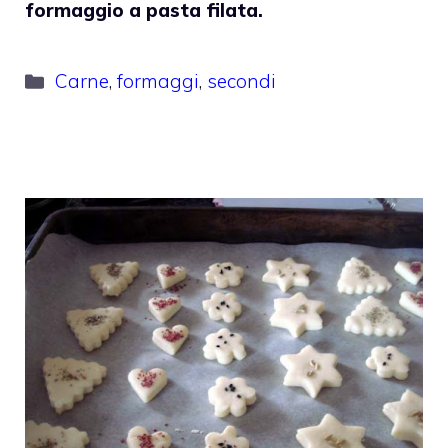
formaggio a pasta filata.
Categorie
Carne
,
formaggi
,
secondi