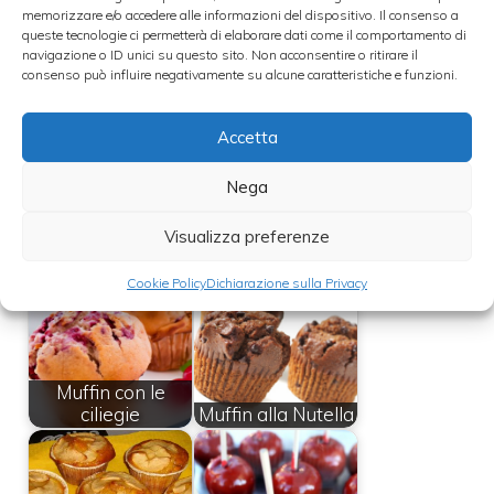
riempiendoli solamente a metà
memorizzare e/o accedere alle informazioni del dispositivo. Il consenso a
queste tecnologie ci permetterà di elaborare dati come il comportamento di
navigazione o ID unici su questo sito. Non acconsentire o ritirare il
– Cuoci infine i muffin, in forno preriscaldato
consenso può influire negativamente su alcune caratteristiche e funzioni.
a 180 gradi centigradi, per circa 20 minuti o,
Accetta
comunque, sino a che l’interno degli stessi
non sarà completamente asciutto.
Nega
Visualizza preferenze
Leggi anche:
Cookie Policy
Dichiarazione sulla Privacy
Muffin con le
ciliegie
Muffin alla Nutella