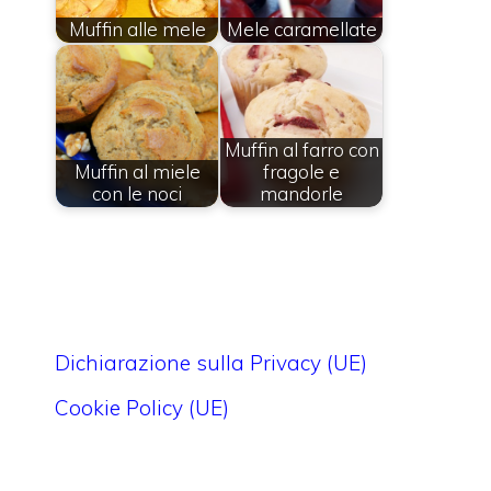
Muffin alle mele
Mele caramellate
Muffin al farro con
Muffin al miele
fragole e
con le noci
mandorle
Dichiarazione sulla Privacy (UE)
Cookie Policy (UE)