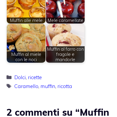
Muffin alle mele
Mele caramellate
Muffin al farro con
Muffin al miele
fragole e
con le noci
mandorle
Categorie
Dolci
,
ricette
Tag
Caramello
,
muffin
,
ricotta
2 commenti su “Muffin