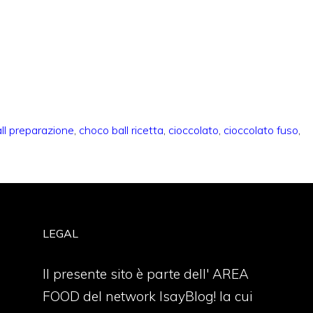
ll preparazione
,
choco ball ricetta
,
cioccolato
,
cioccolato fuso
,
LEGAL
Il presente sito è parte dell' AREA
FOOD del network IsayBlog! la cui