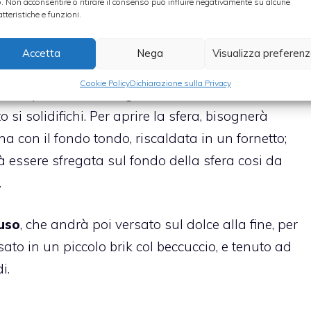
o. Non acconsentire o ritirare il consenso può influire negativamente su alcune
.
atteristiche e funzioni.
 andrà inserito in una sfera da cucina
, che dovrà
Accetta
Nega
Visualizza preferen
o si sparga su tutta le pareti della sfera in modo
Cookie Policy
Dichiarazione sulla Privacy
sta operazione, bisognerà raffreddare la sfera nel
ato si solidifichi. Per aprire la sfera, bisognerà
a con il fondo tondo, riscaldata in un fornetto;
à essere sfregata sul fondo della sfera cosi da
.
fuso
, che andrà poi versato sul dolce alla fine, per
rsato in un piccolo brik col beccuccio, e tenuto ad
i.