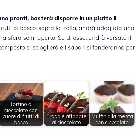
no pronti, basterà disporre in un piatto il
 frutti di bosco; sopra la frolla, andrà adagiata una
oi la sfera semi aperta. Su di essa, andrà versato il
 composto si scioglierà e i sapori si fonderanno per
Tortino al
cioccolato con
cuore di frutti di
Fragole affogate
Muffin alla menta
bosco
al cioccolato
con cioccolato