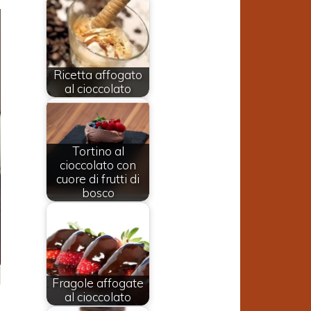
Ricetta affogato
al cioccolato
Tortino al
cioccolato con
cuore di frutti di
bosco
Fragole affogate
al cioccolato