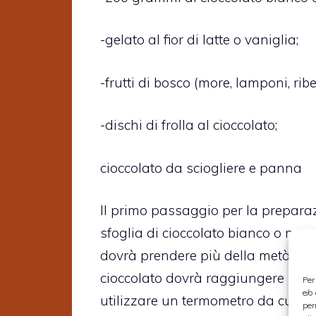
-gelato al fior di latte o vaniglia;
-frutti di bosco (more, lamponi, ribe
-dischi di frolla al cioccolato;
cioccolato da sciogliere e panna
Il primo passaggio per la prepara
sfoglia di cioccolato bianco o nero a
dovrà prendere più della metà delle
cioccolato dovrà raggiungere una 
Per
e/o
utilizzare un termometro da cucina
per