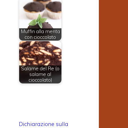
Muffin alla menta
con cioccolato
Salame del Re (o
salame al
cioccolato)
Dichiarazione sulla