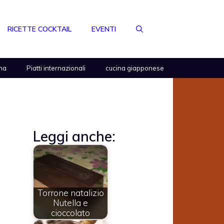
RICETTE COCKTAIL
EVENTI
na
Piatti internazionali
cucina giapponese
Leggi anche:
Torrone natalizio
Nutella e
cioccolato