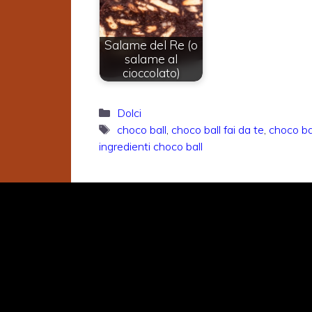
Salame del Re (o
salame al
cioccolato)
Categorie
Dolci
Tag
choco ball
,
choco ball fai da te
,
choco ba
ingredienti choco ball