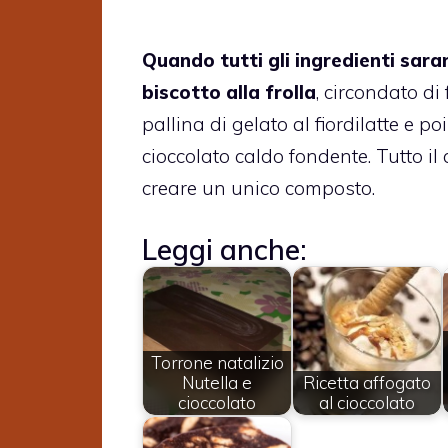
Quando tutti gli ingredienti saran
biscotto alla frolla
, circondato di
pallina di gelato al fiordilatte e p
cioccolato caldo fondente. Tutto il
creare un unico composto.
Leggi anche:
Torrone natalizio
Nutella e
Ricetta affogato
cioccolato
al cioccolato