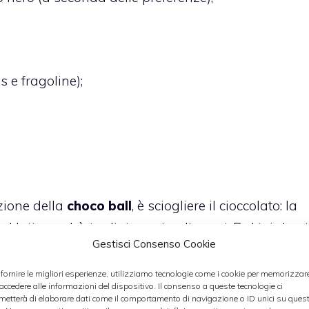
s e fragoline);
zione della
choco ball
, è sciogliere il cioccolato: la
l latte, andrà tagliata a piccoli pezzi. Dal totale, si
Gestisci Consenso Cookie
 scaglie, per poi scioglierlo a bagnomaria; il
densità cremosa. Solitamente, è consigliabile
 fornire le migliori esperienze, utilizziamo tecnologie come i cookie per memorizzar
 accedere alle informazioni del dispositivo. Il consenso a queste tecnologie ci
, per misurare la temperatura del cioccolato, che
metterà di elaborare dati come il comportamento di navigazione o ID unici su ques