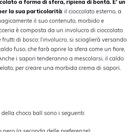
ccolato a forma di sfera, ripiena di bontà. E’ un
er la sua particolarità
: il cioccolato esterno, a
a magicamente il suo contenuto, morbido e
icceria è composta da un involucro di cioccolato
rutti di bosco: l’involucro, si scioglierà versando
aldo fuso, che farà aprire la sfera come un fiore,
 Anche i sapori tenderanno a mescolarsi, il caldo
 gelato, per creare una morbida crema di sapori,
 della choco ball sono i seguenti:
 nero (a seconda delle preferenze);