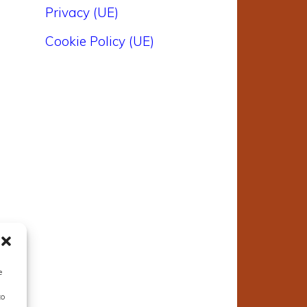
Privacy (UE)
Cookie Policy (UE)
e
to